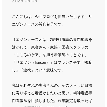
2025.08.06
先輩の声
姫路ってこんな街
こんにちは。今回ブログを担当いたします、リ
お知らせ
エゾンナースの巽真希子です。
ブログ
リエゾンナースとは、精神科看護の専門知識を
採用情報
活かして、患者さん・家族・医療スタッフの
「こころのケア」を担う看護師のことです。
「リエゾン（
liaison
）」はフランス語で「橋渡
病院ホームページ
し」「連携」という意味です。
スタッフ専用ページ
私はそれぞれの患者さんの、その人らしい目標
に寄り添える看護がしたいと思い、精神看護専
門看護師を目指しました。昨年認定を取ったば