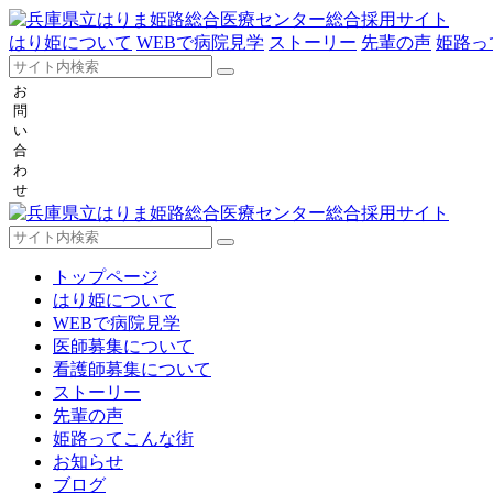
はり姫について
WEBで病院見学
ストーリー
先輩の声
姫路っ
お
問
い
合
わ
せ
トップページ
はり姫について
WEBで病院見学
医師募集について
看護師募集について
ストーリー
先輩の声
姫路ってこんな街
お知らせ
ブログ