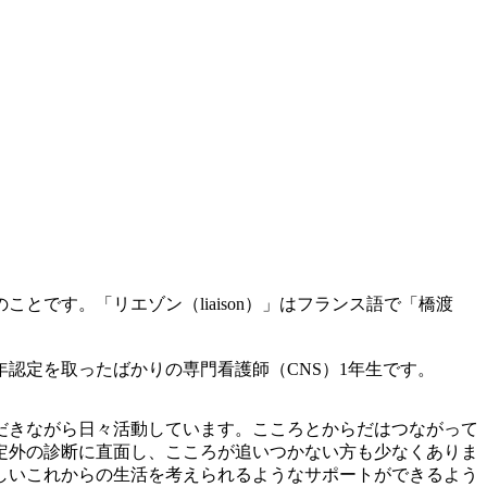
のことです。「リエゾン（
liaison
）」はフランス語で「橋渡
年認定を取ったばかりの専門看護師（
CNS
）
1
年生です。
だきながら日々活動しています。こころとからだはつながって
定外の診断に直面し、こころが追いつかない方も少なくありま
しいこれからの生活を考えられるようなサポートができるよう