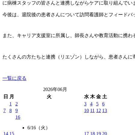
に病棟スタッフの皆さんと連携しながらケアに取り組んでい
今後は、退院後の患者さんについて訪問看護師とフィードバ
また、キャリア支援室に所属し、師長さんや教育活動に携わ
たくさんの方たちと連携（リエゾン）しながら、患者さんに
一覧に戻る
2026年06月
日
月
火
水
木
金
土
1
2
3
4
5
6
7
8
9
10
11
12
13
16
6/16
（火）
14
15
17
18
19
20