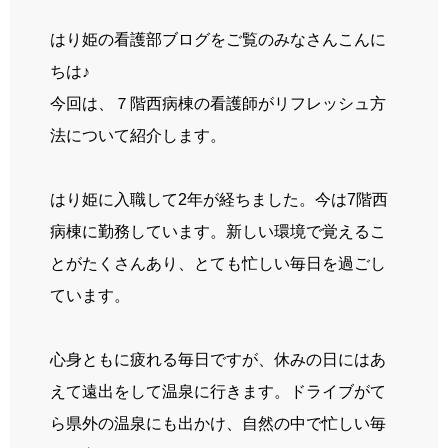
先輩の声
はり姫の看護部ブログをご覧のみなさんこんに
姫路ってこんな街
ちは
♪
お知らせ
今回は、７階西病棟の看護師がリフレッシュ方
法について紹介します。
ブログ
採用情報
はり姫に入職して
2
年が経ちました。今は
7
階西
病棟に勤務しています。新しい環境で覚えるこ
とがたくさんあり、とても忙しい毎日を過ごし
病院ホームページ
ています。
スタッフ専用ページ
心身ともに疲れる毎日ですが、休みの日にはあ
えて遠出をして温泉に行きます。ドライブがて
ら県外の温泉にも出かけ、自然の中で忙しい毎