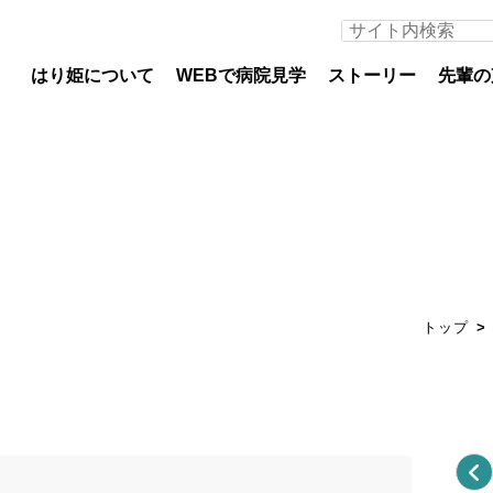
はり姫について
WEBで病院見学
ストーリー
先輩の
医師募集について
看護
専攻医
看護
トップ
初期臨床研修医（医科）
教育
初期臨床研修医（歯科）
部署
専門