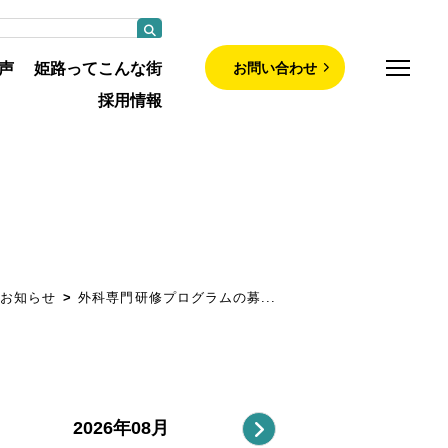
お問い合わせ
声
姫路ってこんな街
採用情報
師募集について
部について
お知らせ
外科専門研修プログラムの募...
について
紹介
・認定看護師
2026年08月