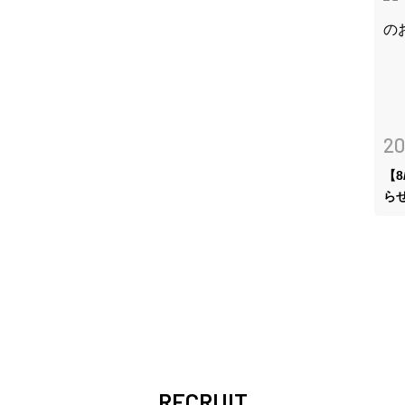
20
【
ら
RECRUIT