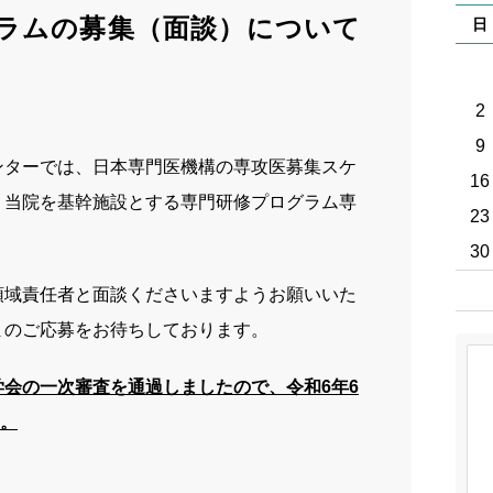
先輩
ラムの募集（面談）について
日
スト
ブロ
2
9
採用
ンターでは、日本専門医機構の専攻医募集スケ
16
、当院を基幹施設とする専門研修プログラム専
病院
23
30
実習
領域責任者と面談くださいますようお願いいた
まのご応募をお待ちしております。
会の一次審査を通過しましたので、令和6年6
。
。