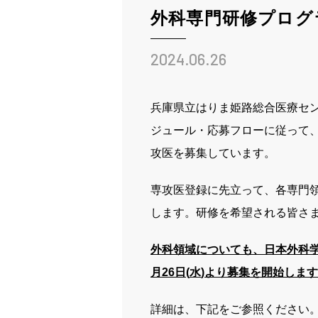
外科専門研修プログ
姫路ってこんな街
お知らせ
2024.06.26
ブログ
兵庫県立はりま姫路総合医療セ
採用情報
ジュール・応募フローに従って
攻医を募集しています。
専攻医登録に先立って、各専門
します。研修を希望される皆さ
病院ホームページ
外科領域についても、日本外科学
スタッフ専用ページ
月
26
日
(
水
)
より募集を開始します
詳細は、下記をご参照ください