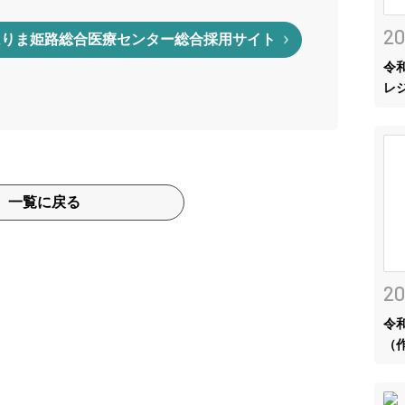
20
はりま姫路総合医療センター総合採用サイト
令
レ
一覧に戻る
20
令
（