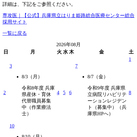
詳細は、下記をご参照ください。
専攻医｜【公式】兵庫県立はりま姫路総合医療センター総合
採用サイト
一覧に戻る
2026年08月
日
月
火
水
木
金
土
1
3
7
8/3
（月）
8/7
（金）
令和8年度 兵庫
令和9年度 兵庫県
2
4
5
6
8
県産休・育休
立病院リハビリテ
代替職員募集
ーションレジデン
中（作業療法
ト（募集中）（兵
士）
庫県HPへ）
10
8/10
（月）