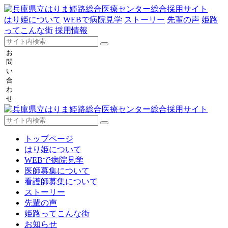
はり姫について
WEBで病院見学
ストーリー
先輩の声
姫路
ってこんな街
採用情報
お
問
い
合
わ
せ
トップページ
はり姫について
WEBで病院見学
医師募集について
看護師募集について
ストーリー
先輩の声
姫路ってこんな街
お知らせ