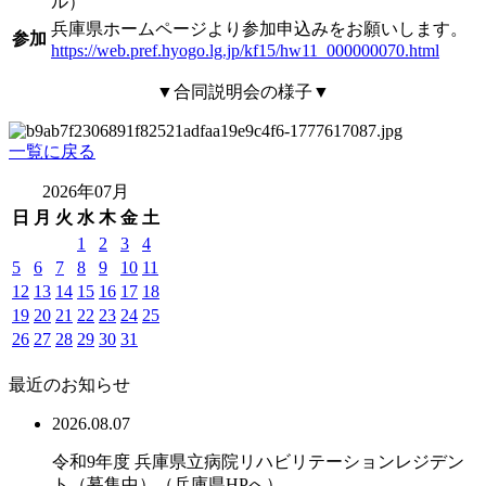
ル）
兵庫県ホームページより参加申込みをお願いします。
参加
https://web.pref.hyogo.lg.jp/kf15/hw11_000000070.html
▼合同説明会の様子▼
一覧に戻る
2026年07月
日
月
火
水
木
金
土
1
2
3
4
5
6
7
8
9
10
11
12
13
14
15
16
17
18
19
20
21
22
23
24
25
26
27
28
29
30
31
最近のお知らせ
2026.08.07
令和9年度 兵庫県立病院リハビリテーションレジデン
ト（募集中）（兵庫県HPへ）