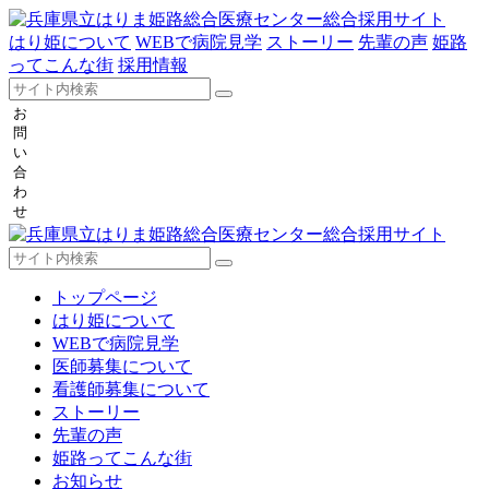
はり姫について
WEBで病院見学
ストーリー
先輩の声
姫路
ってこんな街
採用情報
お
問
い
合
わ
せ
トップページ
はり姫について
WEBで病院見学
医師募集について
看護師募集について
ストーリー
先輩の声
姫路ってこんな街
お知らせ