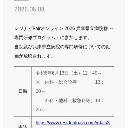
先輩の声
2026.05.08
姫路ってこんな街
お知らせ
レジナビFairオンライン 2026 兵庫県立病院群 ～
専門研修プログラム～に参加します。
ブログ
当院及び兵庫県立病院の専門研修についての動
採用情報
画が放映されます。
令和8年6月13日（土）12：40～
病院ホームページ
※ 内科・総合診療 13：
日時
00～
スタッフ専用ページ
外科・他科（救急科等）14：
25～
https://www.residentnavi.com/rnfair/3
申込