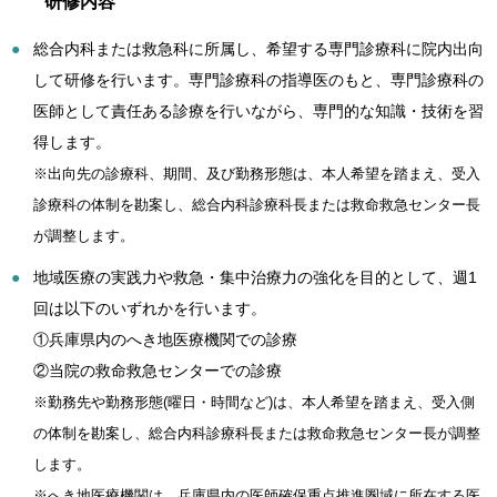
研修内容
総合内科または救急科に所属し、希望する専門診療科に院内出向
して研修を行います。専門診療科の指導医のもと、専門診療科の
医師として責任ある診療を行いながら、専門的な知識・技術を習
得します。
※出向先の診療科、期間、及び勤務形態は、本人希望を踏まえ、受入
診療科の体制を勘案し、総合内科診療科長または救命救急センター長
が調整します。
地域医療の実践力や救急・集中治療力の強化を目的として、週1
回は以下のいずれかを行います。
①兵庫県内のへき地医療機関での診療
②当院の救命救急センターでの診療
※勤務先や勤務形態(曜日・時間など)は、本人希望を踏まえ、受入側
の体制を勘案し、総合内科診療科長または救命救急センター長が調整
します。
※へき地医療機関は、兵庫県内の医師確保重点推進圏域に所在する医