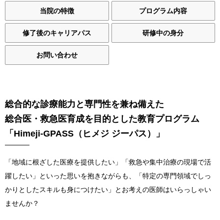
先輩の声
当院の特徴
プログラム内容
姫路ってこんな街
修了後のキャリアパス
研修中の身分
お知らせ
お問い合わせ
ブログ
採用情報
総合的な診療能力と専門性を兼ね備えた
総合医・救急医育成を目的とした教育プログラム
「Himeji-GPASS（ヒメジ ジーパス）」
病院ホームページ
スタッフ専用ページ
「地域に根ざした医療を提供したい」「救急や集中治療の現場で活
躍したい」といった思いを抱きながらも、「特定の専門領域でしっ
かりとしたスキルも身につけたい」とお考えの医師はいらっしゃい
ませんか？