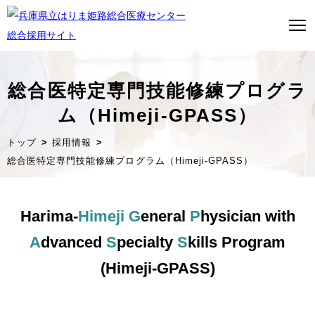
総合医特定専門技能修練プログラ
ム（Himeji-GPASS）
トップページ
トップ
採用情報
はり姫について
総合医特定専門技能修練プログラム（Himeji-GPASS）
WEBで病院見学
Harima-
Himeji
G
eneral
P
hysician with
医師募集について
A
dvanced
S
pecialty
S
kills Program
看護師募集について
(Himeji-GPASS)
ストーリー