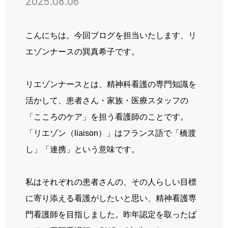
2025.08.06
先輩の声
姫路ってこんな街
こんにちは。今回ブログを担当いたします、リ
お知らせ
エゾンナースの巽真希子です。
ブログ
リエゾンナースとは、精神科看護の専門知識を
採用情報
活かして、患者さん・家族・医療スタッフの
「こころのケア」を担う看護師のことです。
「リエゾン（
liaison
）」はフランス語で「橋渡
病院ホームページ
し」「連携」という意味です。
スタッフ専用ページ
私はそれぞれの患者さんの、その人らしい目標
に寄り添える看護がしたいと思い、精神看護専
門看護師を目指しました。昨年認定を取ったば