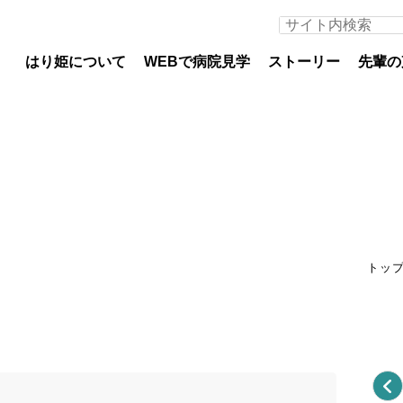
はり姫について
WEBで病院見学
ストーリー
先輩の
医師募集について
看護
専攻医
看護
トッ
初期臨床研修医（医科）
教育
初期臨床研修医（歯科）
部署
専門