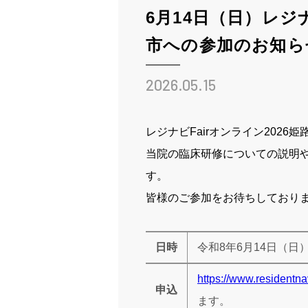
6月14日（日）レジナ
姫路ってこんな街
市への参加のお知ら
お知らせ
2026.05.15
ブログ
採用情報
レジナビ
Fair
オンライン
2026
姫
当院の臨床研修についての説明
す。
皆様のご参加をお待ちしており
病院ホームページ
日時
令和8年6月14日（日
スタッフ専用ページ
https://www.residentna
申込
ます。