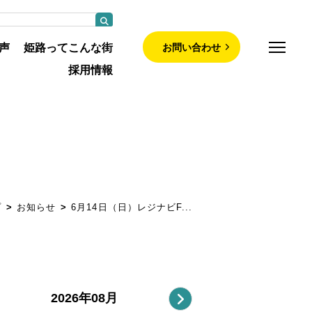
お問い合わせ
声
姫路ってこんな街
採用情報
師募集について
部について
プ
お知らせ
6月14日（日）レジナビF...
について
紹介
・認定看護師
2026年08月