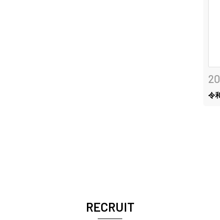
20
令
RECRUIT