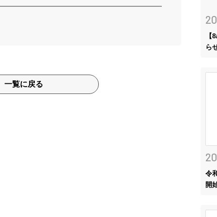
20
【
ら
一覧に戻る
20
令
開