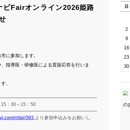
先輩
ビFairオンライン2026姫路
日
スト
せ
ブロ
2
9
採用
16
病院
路市に参加します。
23
や、指導医・研修医による質疑応答を行いま
30
実習
ます。
）
15
：
30
～
15
：
50
vi.com/rnfair/393
より参加申込みをお願いし