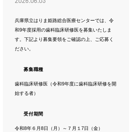
2026.06.03
先輩の声
姫路ってこんな街
兵庫県立はりま姫路総合医療センターでは、令
お知らせ
和9年度採用の歯科臨床研修医を募集いたしま
す。下記より募集要領をご確認の上、ご応募く
ブログ
ださい。
採用情報
募集職種
病院ホームページ
歯科臨床研修医（令和
9
年度に歯科臨床研修を開
始する者）
スタッフ専用ページ
受付期間
令和
8
年６月
8
日（月）～７月１
7
日（金）