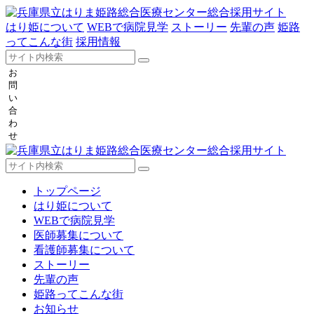
はり姫について
WEBで病院見学
ストーリー
先輩の声
姫路
ってこんな街
採用情報
お
問
い
合
わ
せ
トップページ
はり姫について
WEBで病院見学
医師募集について
看護師募集について
ストーリー
先輩の声
姫路ってこんな街
お知らせ