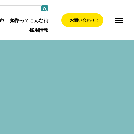
お問い合わせ
声
姫路ってこんな街
採用情報
師募集について
部について
について
紹介
・認定看護師