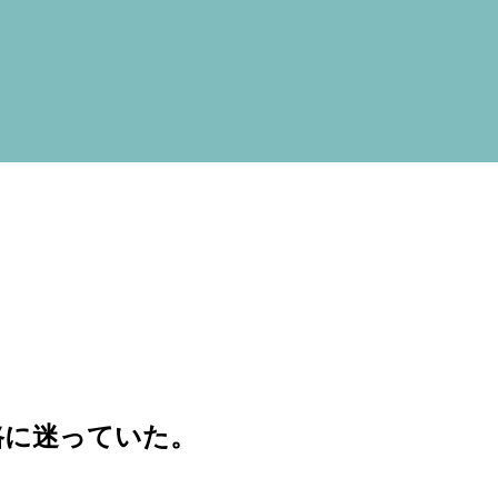
先輩
スト
ブロ
採用
病院
実習
路に迷っていた。