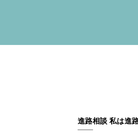
姫路ってこんな街
お知らせ
ブログ
採用情報
病院ホームページ
スタッフ専用ページ
進路相談 私は進