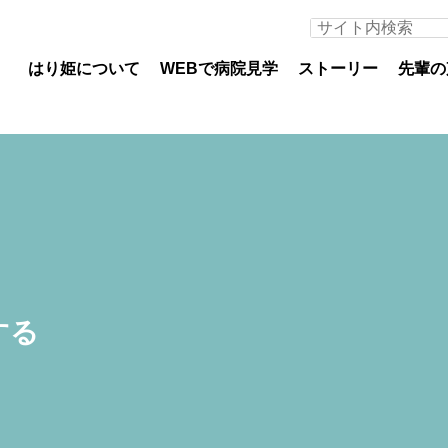
はり姫について
WEBで病院見学
ストーリー
先輩の
医師募集について
看護
専攻医
看護
初期臨床研修医（医科）
教育
する
初期臨床研修医（歯科）
部署
専門