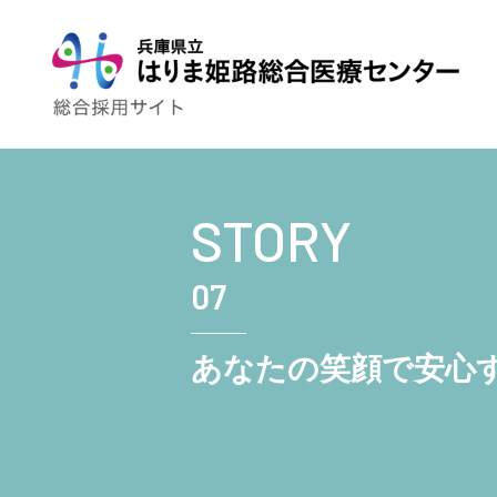
STORY
トップページ
07
はり姫について
WEBで病院見学
あなたの笑顔で安心
ストーリー
先輩の声