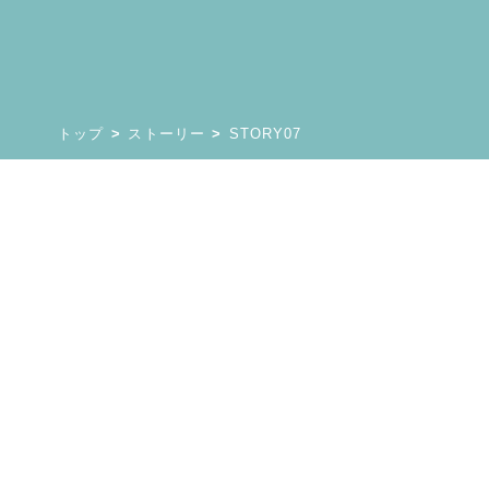
の声
ーリー
グ
トップ
ストーリー
STORY07
情報
見学など
・研修