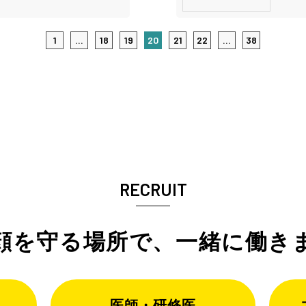
1
...
18
19
20
21
22
...
38
RECRUIT
顔を守る場所で、
一緒に働き
医師・研修医