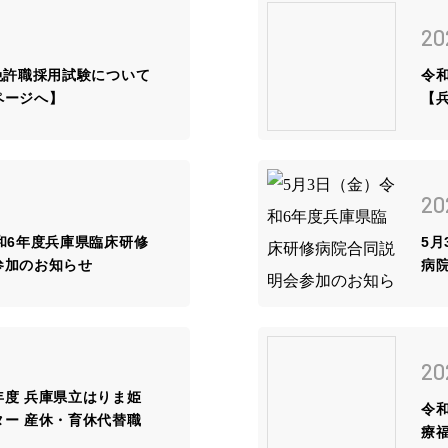
先輩
20
スト
免許職採用試験について
令
ページへ】
【
ブロ
採用
病院
20
実習
和6年度兵庫県臨床研修
5
参加のお知らせ
病
20
年度 兵庫県立はりま姫
令
ター 産休・育休代替職
療