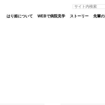
はり姫について
WEBで病院見学
ストーリー
先輩の
医師募集について
看護
専攻医
看護
初期臨床研修医（医科）
教育
初期臨床研修医（歯科）
部署
専門