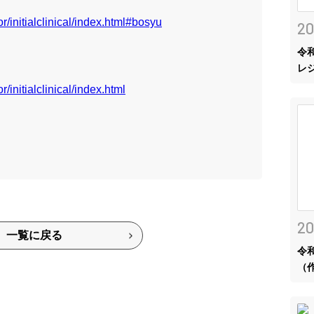
or/initialclinical/index.html#bosyu
20
令
：
レ
r/initialclinical/index.html
20
一覧に戻る
令
（