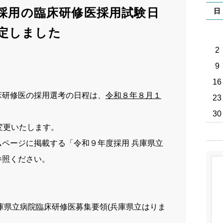
先輩
度採用の臨床研修医採用試験日
日
スト
定しました
ブロ
2
9
採用
16
病院
床研修医の採用選考の日程は、
令和８年８月１
23
30
実習
変更いたします。
ページに掲載する「令和９年度採用 兵庫県立
参照ください。
庫県立病院臨床研修医募集要領
(
兵庫県立はりま