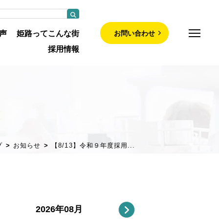
お問い合わせ
声
姫路ってこんな街
採用情報
師募集について
部について
プ
お知らせ
【8/13】令和９年度採用...
について
紹介
・認定看護師
2026年08月