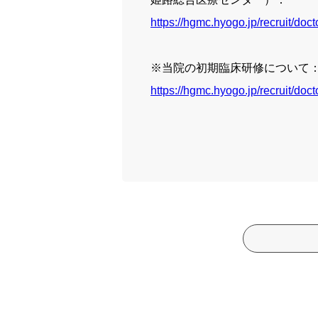
https://hgmc.hyogo.jp/recruit/doct
※当院の初期臨床研修について
https://hgmc.hyogo.jp/recruit/docto