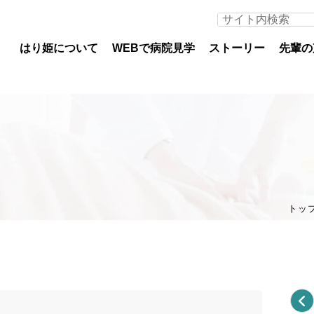
はり姫について
WEBで病院見学
ストーリー
先輩の
医師募集について
看護
専攻医
看護
トッ
初期臨床研修医（医科）
教育
初期臨床研修医（歯科）
部署
専門