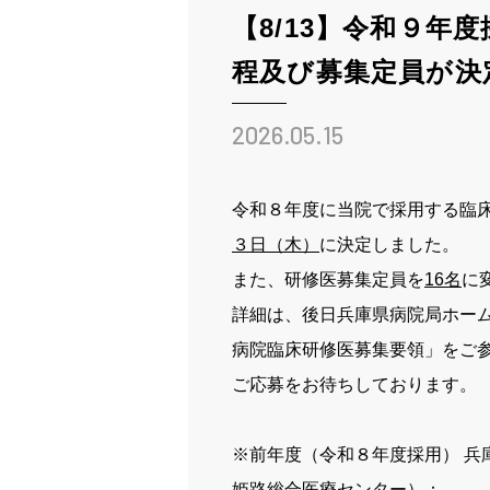
【8/13】令和９年
姫路ってこんな街
程及び募集定員が決
お知らせ
2026.05.15
ブログ
採用情報
令和８年度に当院で採用する臨
３日（木）
に決定しました。
また、研修医募集定員を
16
名
に
詳細は、後日兵庫県病院局ホーム
病院臨床研修医募集要領」をご
病院ホームページ
ご応募をお待ちしております。
スタッフ専用ページ
※前年度（令和８年度採用） 兵
姫路総合医療センター）：