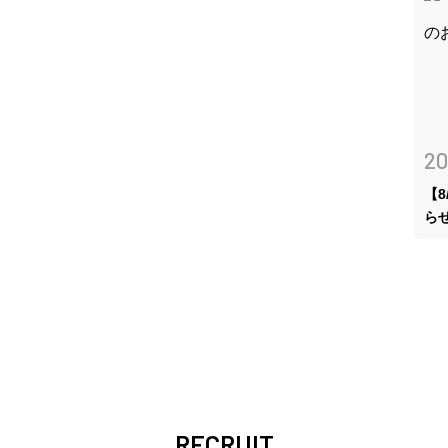
20
【
ら
RECRUIT