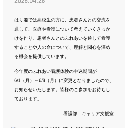
2026.04.28
先輩の声
姫路ってこんな街
はり姫では高校生の方に、患者さんとの交流を
お知らせ
通じて、医療や看護について考えていくきっか
けを作り、患者さんとのふれあいを通して看護
ブログ
することや人の命について、理解と関心を深め
採用情報
る機会を提供しています。
今年度のふれあい看護体験の申込期間が
6/1（月）～6/8（月）に変更となりましたので、
病院ホームページ
お知らせいたします。皆様のご参加をお待ちし
スタッフ専用ページ
ております。
看護部 キャリア支援室