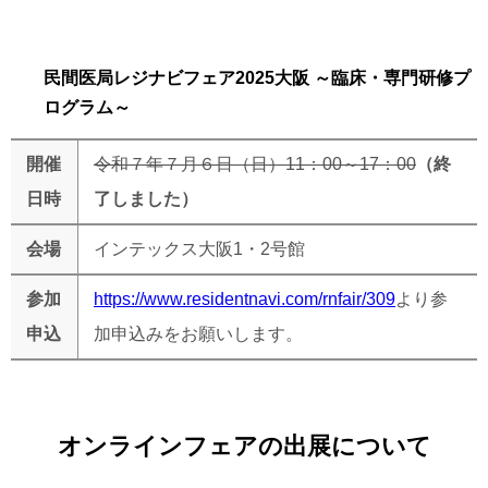
民間医局レジナビフェア2025大阪 ～臨床・専門研修プ
ログラム～
開催
令和７年７月６日（日）11：00～17：
00
（終
日時
了しました）
会場
インテックス大阪
1
・
2
号館
参加
https://www.residentnavi.com/rnfair/309
より参
申込
加申込みをお願いします。
オンラインフェアの出展について