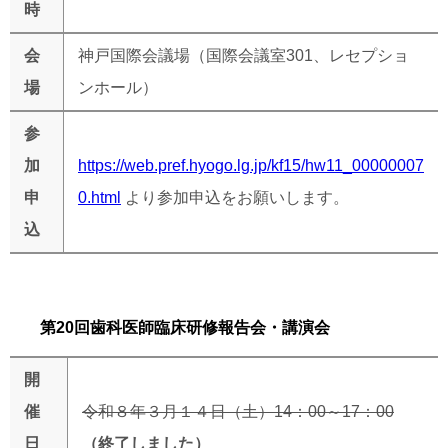
時
会
神戸国際会議場（国際会議室
301
、レセプショ
場
ンホール）
参
加
https://web.pref.hyogo.lg.jp/kf15/hw11_00000007
申
0.html
より参加申込をお願いします。
込
第
20
回歯科医師臨床研修報告会・講演会
開
催
令和８年３月１４日（土）14：00～17：00
日
（終了しました）