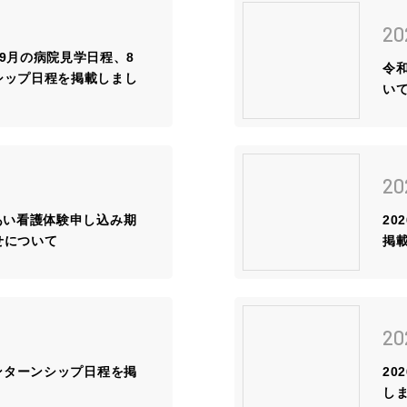
先輩
20
スト
・9月の病院見学日程、8
令
シップ日程を掲載しまし
い
ブロ
採用
病院
20
実習
あい看護体験申し込み期
20
せについて
掲
20
インターンシップ日程を掲
20
し