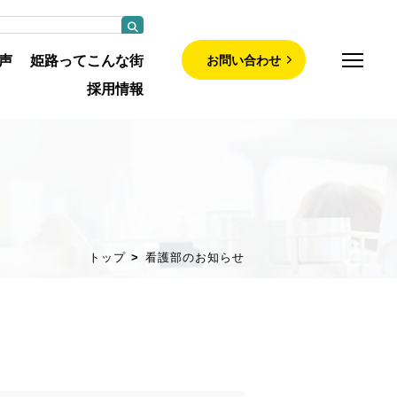
お問い合わせ
声
姫路ってこんな街
採用情報
師募集について
部について
トップ
看護部のお知らせ
について
紹介
・認定看護師