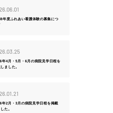
の声
26.06.01
ーリー
和8年度ふれあい看護体験の募集につ
て
グ
情報
見学など
26.03.25
・研修
26年4月・5月・6月の病院見学日程を
載しました。
26.01.21
26年2月・3月の病院見学日程を掲載
ました。