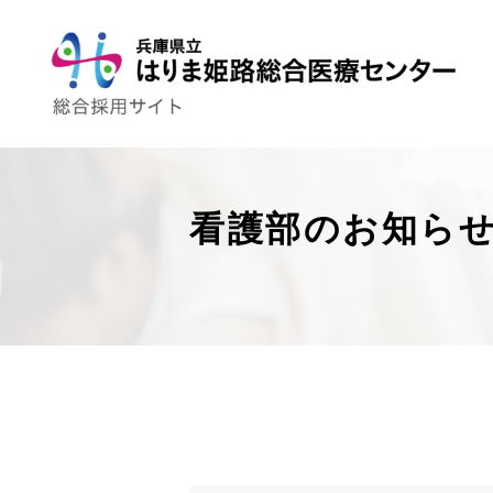
看護部のお知ら
トップページ
はり姫について
WEBで病院見学
ストーリー
先輩の声