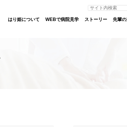
はり姫について
WEBで病院見学
ストーリー
先輩の
せ
医師募集について
看護
専攻医
看護
初期臨床研修医（医科）
教育
初期臨床研修医（歯科）
部署
専門