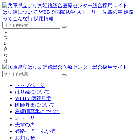
はり姫について
WEBで病院見学
ストーリー
先輩の声
姫路
ってこんな街
採用情報
お
問
い
合
わ
せ
トップページ
はり姫について
WEBで病院見学
医師募集について
看護師募集について
ストーリー
先輩の声
姫路ってこんな街
お知らせ