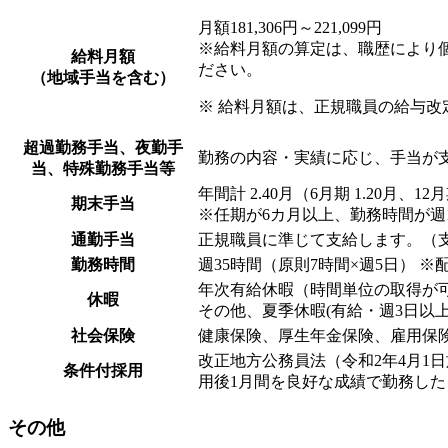
月額181,306円～221,099円
※給料月額の算定は、職歴により
給料月額
ださい。
（地域手当を含む）
※ 給料月額は、正規職員の給与
超過勤務手当、夜勤手
勤務の内容・実績に応じ、手当が
当、特殊勤務手当等
年間計 2.40月（6月期 1.20月、
期末手当
※任期が6カ月以上、勤務時間が週1
通勤手当
正規職員に準じて支給します。（
勤務時間
週35時間（原則7時間×週5日） 
年次有給休暇（時間単位の取得が
休暇
その他、夏季休暇(有給・週3日以
社会保険
健康保険、厚生年金保険、雇用保
改正地方公務員法（令和2年4月1日
条件付採用
用後1月間を良好な成績で勤務し
その他