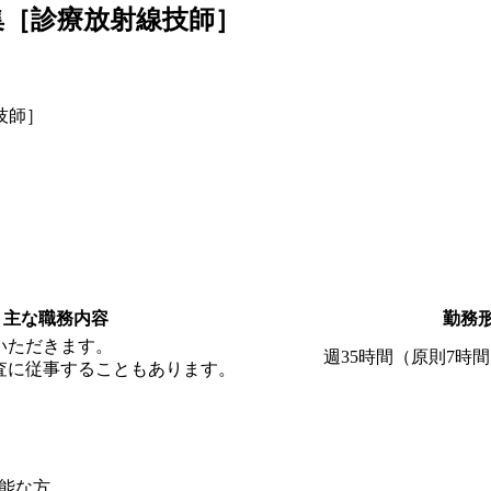
集［診療放射線技師］
技師］
主な職務内容
勤務
いただきます。
週35時間（原則7時間
査に従事することもあります。
可能な方