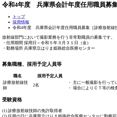
令和4年度 兵庫県会計年度任用職員募
トップ
採用情報
令和4年度 兵庫県会計年度任用職員募集［診療放射線
放射線部門において撮影業務を行う非常勤職員の募集です。
・任用期間 採用日～令和５年３月３１日（金）
・勤務場所 兵庫県立はりま姫路総合医療センター
募集職種、採用予定人員等
職名
採用予定人員
診療放射線技
・ 主に一般撮影を行って
2名
師
・ 場合によりＣＴ等の検
受験資格
(1) 診療放射線技師の免許取得者
(2) 任用の日に兵庫県立はりま姫路総合医療センターに勤務