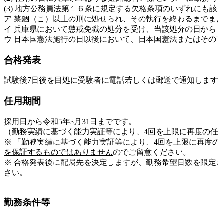
(3) 地方公務員法第１６条に規定する欠格条項のいずれにも
ア 禁錮（こ）以上の刑に処せられ、その執行を終わるまで
イ 兵庫県において懲戒免職の処分を受け、当該処分の日から
ウ 日本国憲法施行の日以後において、日本国憲法またはそ
合格発表
試験後7日後を目処に受験者に電話若しくは郵送で通知しま
任用期間
採用日から令和5年3月31日までです。
（勤務実績に基づく能力実証等により、4回を上限に再度の
※ 「勤務実績に基づく能力実証等により、4回を上限に再度
を保証するものではありません
のでご留意ください。
※ 合格発表後に配属先を決定しますが、勤務希望日数を限
さい。
勤務条件等