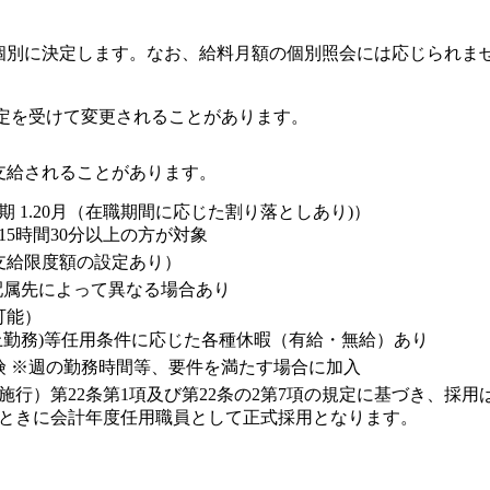
個別に決定します。なお、給料月額の個別照会には応じられま
改定を受けて変更されることがあります。
支給されることがあります。
12月期 1.20月（在職期間に応じた割り落としあり)）
5時間30分以上の方が対象
支給限度額の設定あり）
※配属先によって異なる場合あり
可能）
上勤務)等任用条件に応じた各種休暇（有給・無給）あり
険 ※週の勤務時間等、要件を満たす場合に加入
施行）第22条第1項及び第22条の2第7項の規定に基づき、採
たときに会計年度任用職員として正式採用となります。