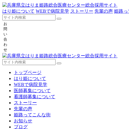
はり姫について
WEBで病院見学
ストーリー
先輩の声
姫路っ
お
問
い
合
わ
せ
トップページ
はり姫について
WEBで病院見学
医師募集について
看護師募集について
ストーリー
先輩の声
姫路ってこんな街
お知らせ
ブログ