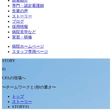
部署紹介
専門・認定看護師
先輩の声
ストーリー
ブログ
採用情報
病院見学など
実習・研修
病院ホームページ
スタッフ専用ページ
STORY
01
CPAの現場へ
〜チームワークと1秒の重さ〜
トップ
ストーリー
STORY01