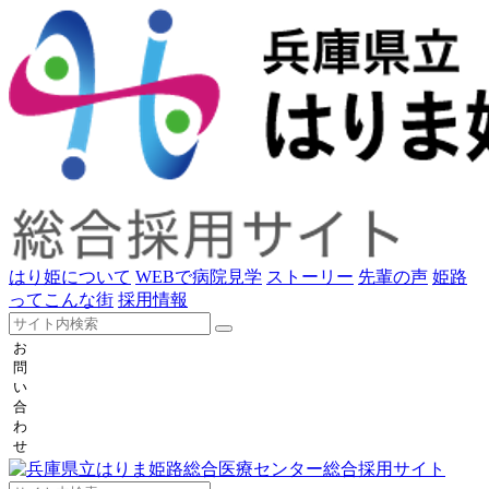
はり姫について
WEBで病院見学
ストーリー
先輩の声
姫路
ってこんな街
採用情報
お
問
い
合
わ
せ