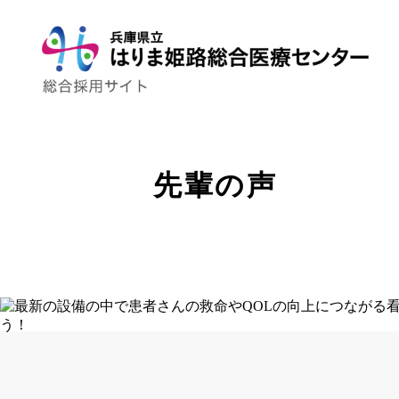
先輩の声
トップページ
はり姫について
WEBで病院見学
ストーリー
先輩の声