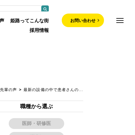
お問い合わせ
声
姫路ってこんな街
採用情報
師募集について
部について
先輩の声
最新の設備の中で患者さんの...
について
職種から選ぶ
紹介
医師・研修医
・認定看護師