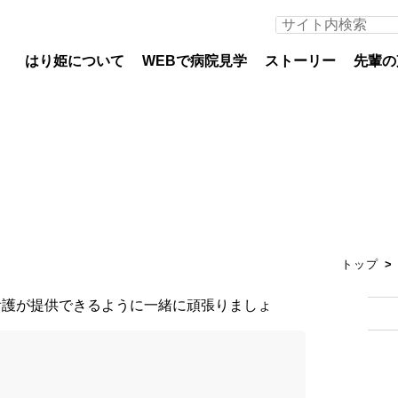
はり姫について
WEBで病院見学
ストーリー
先輩の
医師募集について
看護
専攻医
看護
トップ
初期臨床研修医（医科）
教育
初期臨床研修医（歯科）
部署
専門