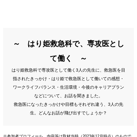
先輩の声
姫路ってこんな街
お知らせ
～ はり姫救急科で、専攻医とし
ブログ
採用情報
て働く ～
はり姫救急科で専攻医として働く3人の先生に、救急医を目
指されたきっかけ・はり姫で救急医として働いての感想・
病院ホームページ
ワークライフバランス・生活環境・今後のキャリアプラン
などについて、お話を聞きました。
スタッフ専用ページ
救急医になったきっかけや目標もそれぞれ違う、3人の先
生。どんなお話が飛び出すでしょうか？
※参加者プロフィール、内容等は取材当時（2023年12月時点）のもので