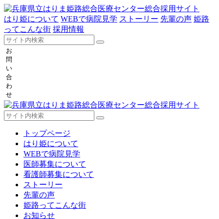
はり姫について
WEBで病院見学
ストーリー
先輩の声
姫路
ってこんな街
採用情報
お
問
い
合
わ
せ
トップページ
はり姫について
WEBで病院見学
医師募集について
看護師募集について
ストーリー
先輩の声
姫路ってこんな街
お知らせ