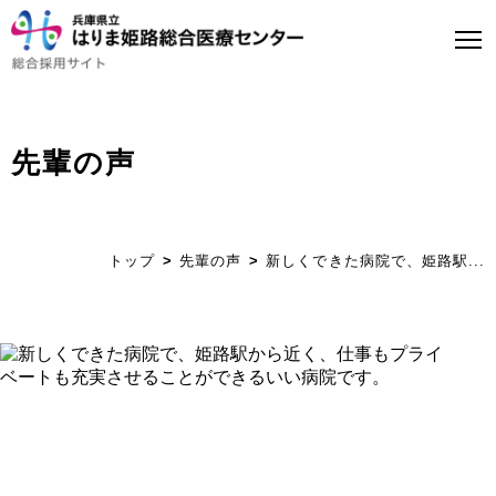
先輩の声
トップページ
はり姫について
トップ
先輩の声
新しくできた病院で、姫路駅...
WEBで病院見学
医師募集について
看護師募集について
ストーリー