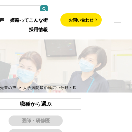
お問い合わせ
声
姫路ってこんな街
採用情報
師募集について
部について
先輩の声
大学病院級の幅広い分野・疾...
について
職種から選ぶ
紹介
医師・研修医
・認定看護師