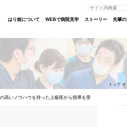
はり姫について
WEBで病院見学
ストーリー
先輩の
医師募集について
看護
専攻医
看護
トップ
初期臨床研修医（医科）
教育
初期臨床研修医（歯科）
部署
専門