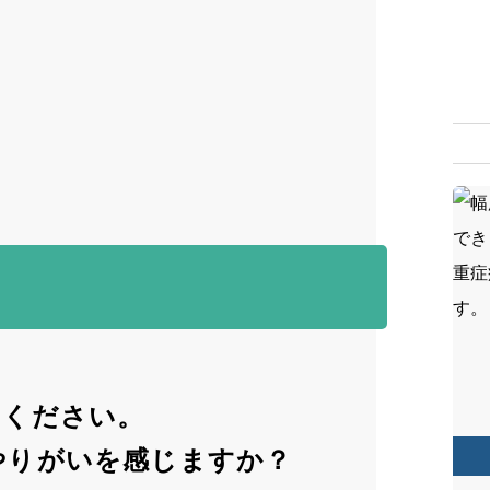
先輩
スト
ブロ
採用
病院
実習
てください。
やりがいを感じますか？