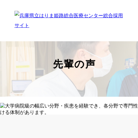
先輩の声
トップページ
はり姫について
WEBで病院見学
ストーリー
先輩の声