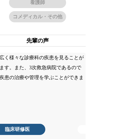
看護師
の声
ーリー
コメディカル・その他
グ
先輩の声
情報
見学など
・研修
臨床研修医