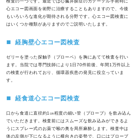
検査の一つです。最近では心臓弁膜症のカテーテル手術時に
2023.02.15
月城泰栄部長のCase reportがEuropean
心エコー図画面を術野に治療することもありますので、今後
Heart Journal-Case Reports誌でPublishされました。
もいろいろな進化が期待される分野です。心エコー図検査に
2023.02.13
吉田千晃先生のCase reportがCircularion
はいくつか種類がありますのでご説明いたします。
Reports誌でPublishされました。
2023.02.11
第40回 CVIT近畿地方会 一般口演 (午前)
経胸壁心エコー図検査
で、綱本浩志医師が優秀賞を受賞しました。
2023.02.09
山本裕之先生のImaging reportが
ゼリーを塗った探触子（プローベ）を胸にあてて検査を行い
JACC:Cardiovascular Interventions誌にPublishされまし
ます。当院では専門技師により1日70件前後、年間1万件以上
た。
の検査が行われており、循環器疾患の発見に役立っていま
2023.02.07
山本裕之先生のCase reportのFigureが
す。
European Heart Journal誌のCoverを飾りました。
2023.02.03
はりま姫路総合医療センター ワークショッ
プ (PCI2例、EVT1例)を開催しました。
経食道心エコー図検査
2023.02.02
山本裕之先生のCase reportがInternal
Medicine誌にPublishされました。
口から食道に直径約1㎝程度の細い管（プローブ）を飲み込ん
2023.01.31
山本裕之先生のCase ReportがCirculation
でいただきます。検査前にはスムーズな飲み込みができるよ
JournalにE-pubされました。
うにスプレー式のお薬で喉の奥を局所麻酔します。検査中は
2023.01.12
山本裕之先生のImaging reportがCoronary
体の左側が下になるように横向きの姿勢で、口にはプローブ