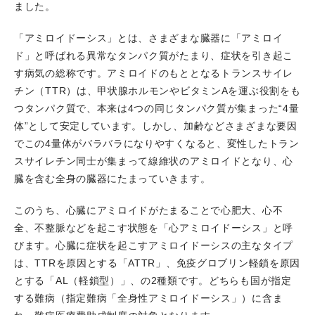
の後IgA血管炎と心外膜炎を発症した高齢男性の1例を投
ました。
稿しました。
「アミロイドーシス」とは、さまざまな臓器に「アミロイ
2025.10.03
舛本慧子医師が退職しました。
ド」と呼ばれる異常なタンパク質がたまり、症状を引き起こ
2025.10.01
公立豊岡病院から大野奈都美医師、加古川
す病気の総称です。アミロイドのもととなるトランスサイレ
中央病院から長野紘平医師が、神戸医療センターから横田
チン（TTR）は、甲状腺ホルモンやビタミンAを運ぶ役割をも
政児医師が就職しました。
つタンパク質で、本来は4つの同じタンパク質が集まった“4量
2025.09.30
松尾晃樹医師、工藤大周医師が退職、岩本
体”として安定しています。しかし、加齢などさまざまな要因
直樹医師が総合内科にローテーションしました。
でこの4量体がバラバラになりやすくなると、変性したトラン
2025.09.13
第45回CVIT 近畿地方会で、岩本直樹医師
スサイレチン同士が集まって線維状のアミロイドとなり、心
が一般口演 午後の部の優秀賞を受賞しました。
臓を含む全身の臓器にたまっていきます。
2025.09.02
はり姫チャンネル 教えてドクターに松尾
晃樹医師が登壇、知って測って改善して継続するコレステ
このうち、心臓にアミロイドがたまることで心肥大、心不
ロールの管理をテーマに講演しました。
全、不整脈などを起こす状態を「心アミロイドーシス」と呼
2025.09.01
はり姫チャンネル 教えてドクターに松尾
びます。心臓に症状を起こすアミロイドーシスの主なタイプ
晃樹医師が登壇、放置するのは危険 高血圧をテーマに講
は、TTRを原因とする「ATTR」、免疫グロブリン軽鎖を原因
演しました。
とする「AL（軽鎖型）」、の2種類です。どちらも国が指定
2025.08.31
第3回はしべの会が、ツカザキ病院で開催さ
する難病（指定難病「全身性アミロイドーシス」）に含ま
れ、当科医師も参加させていただきました。