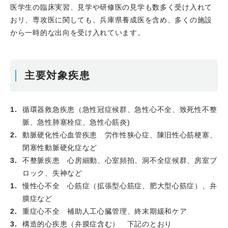
医学生の臨床実習、見学や研修医の見学も数多く受け入れて
ストラテジーをどう考える？、に登壇、以下の講演を発表
おリ、専攻医に関しても、兵庫県養成医を含め、多くの施設
しました。
から一時的な出向を受け入れています。
「安定狭心症において冠動脈CTAで閉塞性冠動脈病変が疑
われる場合に心筋血流SPECTで評価する。」
2026.02.20
宇城沙恵先生のCase reportがJournal of
主要対象疾患
Cardiology CasesにPublishされました。
Intracoronary urokinase infusion during prolonged
perfusion balloon inflationfor massive thrombus in
循環器救急疾患（急性冠症候群、急性心不全、致死性不整
acute myocardial infarction: case series
脈、急性肺塞栓症、急性心筋炎)
2026.02.17
当科OBで、現在は神戸大学でご活躍されて
動脈硬化性心血管疾患 労作性狭心症、陳旧性心筋梗塞、
おられる増田真由香先生が当院でなさっておられた臨床研
閉塞性動脈硬化症など
究の論文が、Circulation Reports誌にPublishされまし
不整脈疾患 心房細動、心室頻拍、洞不全症候群、房室ブ
た。
ロック、失神など
Long-Term Efficacy of Drug-Coated Balloon
慢性心不全 心筋症（拡張型心筋症、肥大型心筋症）、弁
Angioplasty vs. Drug-Eluting Stent for De Novo Large-
膜症など
Vessel Coronary
重症心不全 補助人工心臓管理、終末期緩和ケア
2026.02.16
林友貴医師のCase reportがCirculation
構造的心疾患（弁膜症含む） 下記のとおり