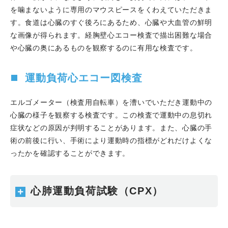
Artery Disease誌にPublishされました。
を噛まないように専用のマウスピースをくわえていただきま
2023.01.01
中村匡志先生が神戸医療センターから着任
す。食道は心臓のすぐ後ろにあるため、心臓や大血管の鮮明
されました。
な画像が得られます。経胸壁心エコー検査で描出困難な場合
2022.12.11
綱本浩志先生のCase reportがEuropean
や心臓の奥にあるものを観察するのに有用な検査です。
Heart Journal - Case Reports誌にPublishされました。
2022.10.22
第47回 姫路市医師会 秋季大学で、高谷具
運動負荷心エコー図検査
史科長が「はり姫での循環器内科の診療 これまでとこれ
から」について講演しました。
エルゴメーター（検査用自転車）を漕いでいただき運動中の
2022.10.21
広報紙「はりひめ」01号「一生付き合う心
心臓の様子を観察する検査です。この検査で運動中の息切れ
臓のこと。」
に、当科医師も協力しています。
症状などの原因が判明することがあります。また、心臓の手
2022.10.13
山本裕之先生のCase reportがJournal of
術の前後に行い、手術により運動時の指標がどれだけよくな
Cardiology CasesにPublishされました。
ったかを確認することができます。
2022.10.08
吉田千晃先生が第39回 CVIT近畿地方会で
一般講演 (午後) 優秀賞を受賞しました。
2022.10.01
呼吸器内科、総合内科、リハビリテーショ
心肺運動負荷試験（CPX）
ン科等と、息切れ外来をOpenしました。
2022.10.01
西村侑太先生が姫路赤十字病院から着任さ
れました。