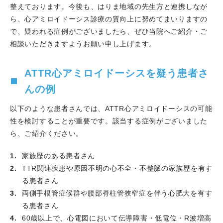
長が心房細動の早期発見と治療について講演しました。
整えております。今後も、はりま地域の先生方と連携しなが
2025.07.16
第45回はり姫健康講座で、松尾晃樹医師が
ら、心アミロイドーシス診療の質向上に努めてまいりますの
「血圧とコレステロールの管理について」講演しました。
で、疑われる症例がございましたら、ぜひ当院へご紹介・ご
2025.07.09
FM GENKI「ハローはり姫」に、松尾晃樹
相談いただきますようお願い申し上げます。
医師、谷口泰代副院長がACP(アドバンスケアプラン：人
生会議）【後編】に登壇しました。
ATTR心アミロイドーシスを疑う患者さ
2025.07.02
FM GENKI「ハローはり姫」に、松尾晃樹
んの例
医師、谷口泰代副院長がACP(アドバンスケアプラン：人
生会議）【前編】に登壇しました。
以下のような患者さんでは、ATTR心アミロイドーシスの可能
2025.07.01
竹本良医師が就職しました。
性を検討することが重要です。該当する症例がございました
2025.06.28
第35回 日本心臓核医学会総会・学術大会
ら、ご紹介ください。
で、藤本優菜医師が若手研究者奨励優秀賞を受賞しまし
た。
家族歴のある患者さん
2025.06.25
西播磨地域医療研修会 みんなで支える慢
TTR関連疾患や原因不明の心不全・不整脈の家族歴を有す
性心不全にて、高谷具史科長が講話を担当しました。
る患者さん
2025.06.23
当院OBの岩根成豪先生の論文がCirculation
両側手根管症候群や腰部脊柱管狭窄症を伴う心肥大を有す
JournalにPublishされました。
る患者さん
2025.06.20
石灰化病変をテーマに、Hari-Hime PCI
60歳以上で、心電図において伝導障害・低電位・R波増高