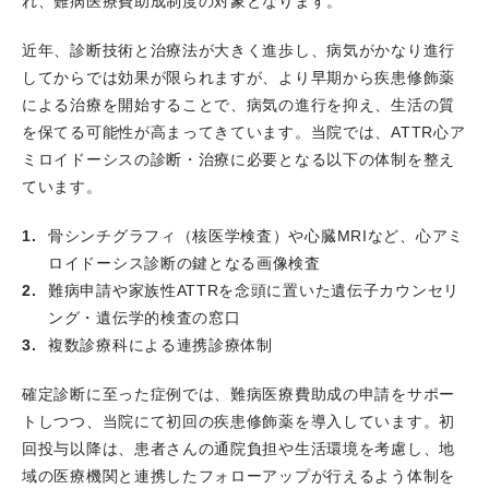
れ、難病医療費助成制度の対象となります。
2025.08.09
第3回 兵庫ライブデモンストレーションを
開催、当科の複数の医師が役割を務めました。
近年、診断技術と治療法が大きく進歩し、病気がかなり進行
2025.07.26
第17回 CACAFで伊藤光哲部長がLive2 心
してからでは効果が限られますが、より早期から疾患修飾薬
房細動アブレーション 再発例に対するアブレーションの
による治療を開始することで、病気の進行を抑え、生活の質
パートでオペレーターを務めました。
を保てる可能性が高まってきています。当院では、ATTR心ア
2025.07.26
こども向けワークショップ「こどもでも救
ミロイドーシスの診断・治療に必要となる以下の体制を整え
える命 心肺蘇生とAED」に宮田大嗣医師が参加しまし
ています。
た。
2025.07.23
日本循環器学会より、トランスサイレチン
骨シンチグラフィ（核医学検査）や心臓MRIなど、心アミ
型心アミロイドーシスに対する疾患修飾薬導入認定施設に
ロイドーシス診断の鍵となる画像検査
認定されました。
難病申請や家族性ATTRを念頭に置いた遺伝子カウンセリ
2025.07.19
CVIT 2025で、髙橋伸幸医師がビデオライ
ング・遺伝学的検査の窓口
ブ6 SHDビデオライブ：Navitorの演者を務めました。
複数診療科による連携診療体制
2025.07.18
CVIT 2025で、高谷具史科長がビデオライ
ブ4 PCI Video Live : ACSの演者を務めました。
確定診断に至った症例では、難病医療費助成の申請をサポー
2025.07.17
CVIT 2025で、高谷具史科長がPCI Live
トしつつ、当院にて初回の疾患修飾薬を導入しています。初
Case 4 Complex Lesionでオペレーターを務めました。
回投与以降は、患者さんの通院負担や生活環境を考慮し、地
2025.07.17
はり姫公開講座で、嶋根章不整脈センター
域の医療機関と連携したフォローアップが行えるよう体制を