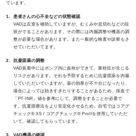
ています。
European Heart Journal Case Reports誌にPublishされ
ました。
患者さんの心不全などの状態確認
2023.05.24
山本裕之先生のCase ReportがEuropean
VADは左室を補助していますが、むくみや息切れなどの症
Heart Journal - Case ReportsにPublishされました。
状がでることがあります。その際には内服調整や機器の調
2023.05.18
宮田大嗣先生のCase reportがCirculation
整が必要な場合があります。また一般的な検査や診察もさ
Journal誌にPublishされました。
せていただいてます。
2023.05.17
山本裕之先生のImaging reportが
JACC:Cardiovascular Interventions誌でPublishされまし
抗凝固薬の調整
た。
VAD装着中にはポンプ内に血栓ができて、塞栓症が生じる
2023.05.02
綱本浩志先生のCase reportがEuropean
リスクがあります。それを予防するために抗凝固薬を内服
Heart Journal Case Reports誌にPublishされました。
していただいていますが、薬の効果が不十分になったり、
2023.04.20
令和5年度はり姫公開講座にて、松尾晃樹医
場合によっては効きすぎたりすることがあるため、採血で
師が「心不全の基礎知識」と題して講演しました。
「PT-INR」値を参考にして、調整をすることが必要で
2023.04.19
当科の高谷具史科長がはり姫健康講座の講
す。抗凝固療法をより安定化させるため、自宅ではコアグ
演を担当しました。
チェック® XS / コアグチェック® ProIIを併用していただ
2023.04.08
当科のMost valuable Cardiologist of the
いて、確認してもらっています。
year 2022に、大石醒悟先生(現・真星病院)が選出されま
した。
VAD機器の確認