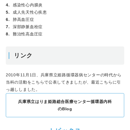
Reports誌にAcceptされました。
感染性心内膜炎
“Locked-in Technique” following Balloon Pullback to
成人先天性心疾患
Reposition a Migrated Thrombus in a Coronary
肺高血圧症
Aneurysm
深部静脈血栓症
2026.02.07
第4回 はりまのしんぞうをべっちょなくす
難治性高血圧症
る(はしべ）の会が、今回は姫路赤十字病院にて、Hybrid
で開催されました。当科の医師、メディカルスタッフも参
加させていただきました。
リンク
2026.02.02
当院からUploadされているはり姫チャンネ
ル 教えてドクターに川合宏哉教授が登壇なさいました。
「
①心房細動が健康診断で見つかったら要注意！
」「
②健
2010年11月1日、兵庫県立姫路循環器病センターの時代から
康診断は｢受けるだけ｣じゃもったいない！
」
当科の活動をこちらで公表してきましたが、最近こちらに引
2026.02.03
兵庫県立姫路循環器病センターからの通算
っ越ししました。
で、TAVI＋M-TEERの件数が「1,000例」を超えました。
兵庫県立はりま姫路総合医療センター循環器内科
2025.12.16
神戸大学大学院医学研究科 医療創成工学
のBlog
専攻 医療機器学講座 精密診断治療機器学分野 の木内
邦彦教授が当院に視察にいらっしゃいました。
2025.12.13
神戸アブレーションライブカンファレンス