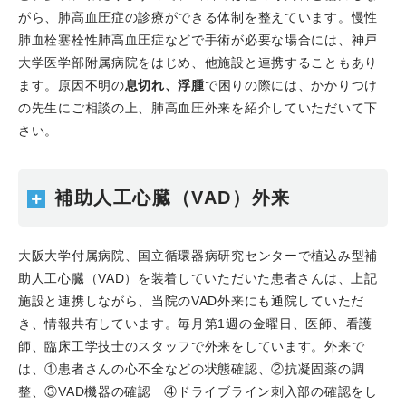
会 神戸地区研修会が開催され、井上智裕医師が講師を務
がら、肺高血圧症の診療ができる体制を整えています。慢性
めました。
肺血栓塞栓性肺高血圧症などで手術が必要な場合には、神戸
2023.08.22
山本裕之医師が病院事業管理者表彰（上
大学医学部附属病院をはじめ、他施設と連携することもあり
期）を受賞されました。
ます。原因不明の
息切れ、浮腫
で困りの際には、かかりつけ
2023.08.04
CVIT 202で山本裕之医師がシンポジウム3
の先生にご相談の上、肺高血圧外来を紹介していただいて下
でシンポジストを務めました。
さい。
2023.07.23
当院OBの藤井政佳先生のCase reportが
JACC: Cardiovascular Interventions誌にPublishされま
した。
補助人工心臓（VAD）外来
2023.07.15
第135回 日本循環器学会 近畿地方会で、 吉
田千晃先生がYIAセッション 優秀賞を、平尾勇介先生
大阪大学付属病院、国立循環器病研究センターで植込み型補
（現:赤穂市民病院）が学生・初期研修医セッション 優秀
助人工心臓（VAD）を装着していただいた患者さんは、上記
賞をそれぞれ受賞しました。
施設と連携しながら、当院のVAD外来にも通院していただ
2023.06.29
山本裕之先生のCase reportがCirculation
き、情報共有しています。毎月第1週の金曜日、医師、看護
Reports誌にPublishされました。
師、臨床工学技士のスタッフで外来をしています。外来で
2023.06.29
舛本慧子先生のCase reportがCirculation
は、①患者さんの心不全などの状態確認、②抗凝固薬の調
ReportsにPublishされました。
整、③VAD機器の確認 ④ドライブライン刺入部の確認をし
2023.06.24
当科OBの綱本浩志先生のCase reportが