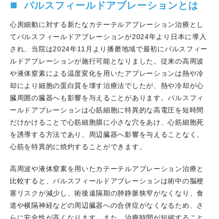
パルスフィールドアブレーションとは
と大西哲存先生の執筆した「心エコーによる機能的診断」
が掲載されました。
心房細動に対する新たなカテーテルアブレーション治療とし
2025.03.01
第44回 日本心血管インターベンション治療
てパルスフィールドアブレーションが2024年より日本に導入
学会近畿地方会が開催され、宇城沙恵医師が優秀演題賞を
され、当院は2024年11月より播磨地域で最初にパルスフィー
受賞しました。
ルドアブレーションが施行可能となりました。従来の高周波
2025.02.23
世界遺産姫路城マラソン2025が開催され、
や液体窒素による温度変化を用いたアブレーションは熱や冷
当科医師もメディカルボランティアとして参加しました。
却により細胞の蛋白質を壊す治療法でしたが、熱や冷却が心
2025.02.16
第2回 はしべの会（は りまの、し んぞう
臓周囲の臓器へも影響を与えることがあります。パルスフィ
を、べ っちょなくする）を当院で開催しました。
ールドアブレーションは心筋細胞に特異的な高電圧を短時間
2025.02.28
第7回健康講座 in はり姫が開催され、当科
だけかけることで心筋細胞膜に小さな穴をあけ、心筋細胞死
も協力させていただきました。【循環器内科分野】 初め
を誘導する方法であり、周辺臓器へ影響を与えることなく、
ての入院が心不全！？
心筋を特異的に焼灼することができます。
2025.02.03
当科も参加させていただいたDCBに関する
治験のデータがJournal of Cardiology誌にPublishされま
高周波や液体窒素を用いたカテーテルアブレーション治療と
した。
比較すると、パルスフィールドアブレーションは術中の脳梗
2025.02.01
健康診断等で「再検査・精密検査」が必要
塞リスクが減少し、術後遠隔期の肺静脈狭窄がなくなり、食
となった方を対象に、｢二次検査 予約専用ダイヤル｣が開
道や横隔神経などの周辺臓器への合併症がなくなるため、さ
設、内科検診（心雑音）、心電図、胸部Ｘ線検査（心拡
らに安全性が高くなります。また、治療時間が短縮すること