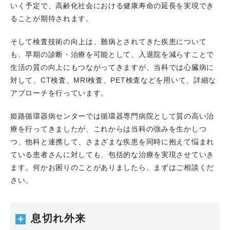
いく予定で、高齢化社会における健康寿命の延長を実現でき
2024.07.31
Coronary Intervention Vol.20 No.4 が発刊
ることが期待されます。
され、高谷具史科長が寄稿しました。
1．DCBの作用機序を解明する 2）Imagingによる知見
そして検査技術の向上は、難病とされてきた疾患について
その1：Late lumen enlargementの機序と予期因子
も、早期の診断・治療を可能として、入退院を減らすことで
2024.07.18
当科で研修をされた平尾勇介先生のCase
生活の質の向上にもつながってきますが、当科では心臓病に
reportがCirculation Reports誌にPublishされました。
対して、CT検査、MRI検査、PET検査などを用いて、詳細な
2024.07.14
当科OBの藤井政佳先生のCase reportが、
アプローチを行っています。
Journal of Cardiology Cases誌にPublishされました。
2024.07.05
はり姫 Workshop 石灰化をテーマに、当
姫路循環器病センターでは循環器専門病院として質の高い治
院でWorkshopを開催しました。
療を行ってきましたが、これからは当科の強みを生かしつ
2024.06.20
平成6年度 はり姫健康講座 心不全を開催、
つ、他科と連携して、さまざまな疾患を同時に抱えて悩まれ
当科の松尾晃樹医師が、講師を務めました。
ている患者さんに対しても、包括的な治療を実現させていき
2024.06.06
舛本慧子先生のCase reportがEuropean
ます。何かお困りのことがありましたら、まずはご相談くだ
Heart Journal Case ReportsにPublishされました。
さい。
2024.05.25
第137回 日本循環器学会 近畿地方会が大阪
で開催され、YIA セッションで、山本淳生先生が優秀賞を
受賞しました。
息切れ外来
2024.05.10
Heart View 2024年6月号が発刊されまし