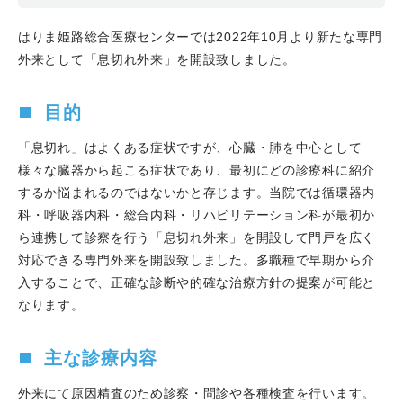
た。大西哲存部長とOBの綱本浩志が執筆を担当しまし
はりま姫路総合医療センターでは2022年10月より新たな専門
た。
外来として「息切れ外来」を開設致しました。
特集：負荷心エコーで疾患の何がみえる？ 【診る】 7
肺高血圧症の負荷心エコー：どこを診る？
目的
2024.04.19-21
川合宏哉副院長が学会長を務める日本心
エコー図学会第35回学術集会がアクリエ姫路で開催され
「息切れ」はよくある症状ですが、心臓・肺を中心として
ました。
様々な臓器から起こる症状であり、最初にどの診療科に紹介
2024.04.09
伊藤光哲部長のImaging reportがJACC:
するか悩まれるのではないかと存じます。当院では循環器内
Case Reports誌にPublishされました。
科・呼吸器内科・総合内科・リハビリテーション科が最初か
2024.04.04
当科も協力させていただいた研究結果が
ら連携して診察を行う「息切れ外来」を開設して門戸を広く
Arterioscler Thromb Vasc Biol誌にPublishされました。
対応できる専門外来を開設致しました。多職種で早期から介
1st authorは当院研修医の武田進太郎先生です（神戸大学
入することで、正確な診断や的確な治療方針の提案が可能と
学生時代のお仕事です）。
なります。
2024.03.23
PCIワークショップ：宝塚インターベンシ
ョンが東宝塚さとう病院で開催され、高谷具史科長がPCI
主な診療内容
術者を務めました。
2024.03.11
雑誌 心エコー 2024 vo.25 No.3 特集：
外来にて原因精査のため診察・問診や各種検査を行います。