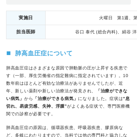
ンストレーション 2023で、舛本慧子医師がYIA（症例）
部門で最優秀賞を受賞しました。
2023.10.20
実施日
はり姫健康講座で、嶋根章部長が講師を務
火曜日 第1週、第
めました。
担当医師
谷口 泰代 (総合内科)、絹谷 洋
2023.10.08
増田真由香医師のCase reportがCirculation
Journal誌にPublishされました。
2023.10.07
第41回 日本心血管インターベンション治療
肺高血圧症について
学会 近畿地方会が開催され、舛本慧子医師がYIA 最優秀
賞を、増田真由香医師が一般演題の優秀賞を受賞しまし
肺高血圧症はさまざまな原因で肺動脈の圧が上昇する疾患で
た。
す（一部、厚生労働省の指定難病に指定されています）。10
2023.09.30
Bay area Complex PCI & Imaging
数年前はほとんど有効な治療法がありませんでしたが、近
Conference 2023で、高谷具史科長がLIVE Operatorを務
年、新しい薬剤や新しい治療法が発見され、
「治療ができな
めました。
い病気」
から
「治療ができる病気」
になりました。症状は
“息
2023.09.28
増田真由香先生のCase reportがCirculation
切れ、易疲労感、失神、浮腫”
がよくある症状で、専門医療機
Reports誌にPublishされました。
関での診察が必要です。
2023.08.26
増田真由香先生のCase reportがEuropean
Heart Journal-Case reports誌にPublishされました。
肺高血圧症の原因は、循環器疾患、呼吸器疾患、膠原病な
2023.08.26
関西地区 日本心臓核医学会 地域別教育研修
ど、多岐にわたりますので、当科では他の専門科と協力しな