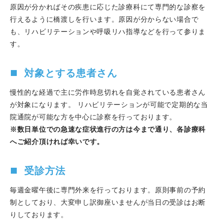
シン・エコーで冠動脈疾患に迫る、に増田真由香医師と大
原因が分かればその疾患に応じた診療科にて専門的な診察を
西哲存部長が寄稿しました。
行えるように橋渡しを行います。原因が分からない場合で
2024.03.01
山本裕之医師のCase reportがEuropean
も、リハビリテーションや呼吸リハ指導などを行って参りま
Heart Journal - Case Reports誌にPublishされました。
す。
2024.02.26
神戸新聞に当院の「息切れ外来」が取り上
げられ、大西哲存部長がコメントしました。
対象とする患者さん
2024.02.11
増田真由香医師が世界遺産姫路城マラソン
2024にサポート医師として参加しました。
慢性的な経過で主に労作時息切れを自覚されている患者さん
2024.02.03
第1回 兵庫ライブデモンストレーションを
が対象になります。 リハビリテーションが可能で定期的な当
開催させていただきました。
院通院が可能な方を中心に診察を行っております。
2024.01.27
第10回 SUNRISE Lab Young
※数日単位での急速な症状進行の方は今まで通り、各診療科
Investigators AwardがWEBで開催され、当科の舛本慧子
へご紹介頂ければ幸いです。
医師が、Best Presentation Award Silverを受賞しまし
た。
受診方法
2024.01.26
当院でHARI-HIME Courseと題したPCI
Workshopを開催しました。
毎週金曜午後に専門外来を行っております。原則事前の予約
2024.01.25
当科の宮田大嗣医師がDMAT三次隊として
制としており、大変申し訳御座いませんが当日の受診はお断
被災地に向かいました。
りしております。