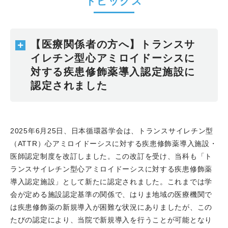
トピックス
2025で伊藤光哲部長がPFA Video Liveの術者を担当しま
した。
2025.12.05
第11回 健康講座 in はり姫が開催され、研
修医の今井凛太郎医師が血圧管理をテーマに講師を担当し
【医療関係者の方へ】トランスサ
ました。
イレチン型心アミロイドーシスに
2025.12.05
HARI-HIME "Patient-Centered Quality"
対する疾患修飾薬導入認定施設に
WS と題して、PCI/EVTのワークショップを開催しまし
認定されました
た。
2025.11.05
はり姫健康講座が開催され、黒瀬潤医師が
ペースメーカについて講演しました。
2025.10.22
FMゲンキで放映されているハローはり姫
2025年6月25日、日本循環器学会は、トランスサイレチン型
で、不整脈センター長 嶋根章部長が登壇、心房細動につ
（ATTR）心アミロイドーシスに対する疾患修飾薬導入施設・
いて話をしました。
医師認定制度を改訂しました。この改訂を受け、当科も「ト
2025.10.22
はり姫健康講座に川合宏哉特命教授が登
ランスサイレチン型心アミロイドーシスに対する疾患修飾薬
壇、気にして欲しい検査結果について講演しました。
導入認定施設」として新たに認定されました。これまでは学
2025.10.12
雑誌 心臓 2025年10月号 Vol.57 No.10が
会が定める施設認定基準の関係で、はりま地域の医療機関で
発刊されました。現在、赤穂市民病院に出向中の山本淳生
は疾患修飾薬の新規導入が困難な状況にありましたが、この
医師が、A群β溶連菌感染を契機に非リウマチ性心筋炎,そ
たびの認定により、当院で新規導入を行うことが可能となり