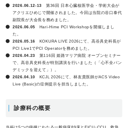
2026.06.12-13
第36回 日本心臓核医学会・学術大会が
アクリエひめじで開催されました。今回は当院の谷口泰代
副院長が大会長を務めました。
2026.06.05
Hari-Hime PCI Workshopを開催しまし
た。
2026.05.16
KOKURA LIVE 2026にて、高谷具史科長が
PCI Live1でPCI Operatorを務めました。
2026.04.23
第116回 姫路マリア病院 オープンセミナー
で、高谷具史科長が特別講演を行いました（「心不全パン
デミックを迎えて」）。
2026.04.10
KCJL 2026にて、林友貴医師がACS Video
Live (Basic)の症例提示を担当しました。
2026.03.31
2025年度の研修医が選んだ当科のベスト指
導医は林夕貴医師でした。
2025年度のBest Lecture賞は市川靖士先生が受賞しまし
診療科の概要
た（心エコーレポートの見方、解釈）。
2026.03.29
当科医師が選んだ2025年度のベスト研修医
は、永谷太一先生でした。
当科は5つの病棟にわたる一般病床89床とEICU･CCU、救急