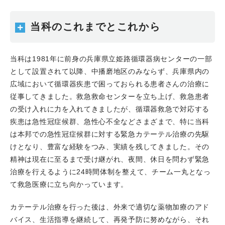
2024.11.05
当科からも症例登録した臨床研究の結果が
Catheter Cardiovascular Intervention 誌にPublishされ
当科のこれまでとこれから
ました。
2024.11.02
はしべ（はりまのしんぞうをべっちょなく
当科は1981年に前身の兵庫県立姫路循環器病センターの一部
する）の会を、姫路赤十字病院、ツカザキ病院のみなさん
として設置されて以降、中播磨地区のみならず、兵庫県内の
とともに、講堂にて開催しました。
広域において循環器疾患で困っておられる患者さんの治療に
2024.10.30
高谷具史科長が循環器内科についてお話を
従事してきました。救急救命センターを立ち上げ、救急患者
させていただいたラジオ番組「ハローはり姫」が放送され
の受け入れに力を入れてきましたが、循環器救急で対応する
ました。
疾患は急性冠症候群、急性心不全などさまざまで、特に当科
2024.10.26
CCT 2024で、高谷具史科長が
は本邦での急性冠症候群に対する緊急カテーテル治療の先駆
Diamondback ハンズオンの講師を務めました。
けとなり、豊富な経験をつみ、実績を残してきました。その
2024.10.25
川合宏哉副院長がはり姫健康講座の講師を
精神は現在に至るまで受け継がれ、夜間、休日を問わず緊急
務めました。
治療を行えるように24時間体制を整えて、チーム一丸となっ
2024.10.24
当科も協力させていただいた臨床試験の成
て救急医療に立ち向かっています。
果がInternational Journal of Cardiology誌にPublishされ
ました。
カテーテル治療を行った後は、外来で適切な薬物加療のアド
2024.10.03
当科も協力させていただいた研究の成果が
バイス、生活指導を継続して、再発予防に努めながら、それ
Europace誌にPublishされました。