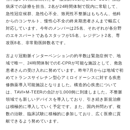
2026.03.20
2026年改訂版 感染性心内膜炎診療ガイドラ
病床での診療を担当、2名が24時間体制で院内に常駐して、
イン（日本循環器学会）に舛本慧子医師（現在は留学中）
急性冠症候群、急性心不全、致死性不整脈はもちろん、他科
が協力員として参加しました。
からのコンサルト、慢性心不全の終未期患者さんまで幅広く
2026.03.20
JCS 2026谷口泰代副院長がシンポジウム
対応しています。今年のメンバーは25名、それぞれが各分野
9 心臓アミロイドーシス治療の最前線で演者を務めまし
のエキスパートであるスタッフが15名、レジデント2名、専
た。
攻医8名、非常勤医師数名です。
How should We Manage Cardiac Amyloidosis
古より冠動脈インターベンションの約半数は緊急症例で、地
Considering Cost-Effectivene
域で唯一、24時間体制でのE-CPRが可能な施設として、救急
2026.03.19
当科も協力させていただいた神戸大学 イノ
患者さんの受け入れに努めています。昨年7月からは地域で初
ベーション研究科の吉田武司先生の論文がJournal of
めてトランスサイレチン型心アミロイドーシスに対する疾患
Atherosclerosis and ThrombosisにAcceptされました。
修飾薬導入可能施設となりました。構造的心疾患について
2026.03.16
はり姫健康講座 ～健やかに暮らすためのお
は、TAVl+M-TEERの合計が1,000例に到達しました。不整脈
手伝い～ に三和圭介医師が「症状なくても既に心不全、
領域でも新しいデバイスを導入しており、引き続き新規治療
早く知って防ぐ」と題して講演しました。
は積極的に導入していく予定です。また、国内外問わず、複
2026.03.06
令和7年度下期 病院局職員表彰（個人部
数の治験、臨床試験に積極的に参加しており、広く医療に貢
門）で高谷具史科長が表彰されました。
献できるよう努めています。
2026.02.28
第51回 ニュータウンカンファレンスで井上
智裕部長がディベートセッション、安定冠動脈疾患の診断