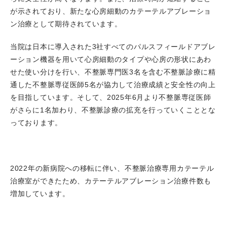
大）については当科で対応させていただいています。
が示されており、新たな心房細動のカテーテルアブレーショ
2025.01.25
第1回 兵庫子どもメディカルラリーが開催
ン治療として期待されています。
され、当科医師も参加しました。
2025.01.25
日本心エコー図学会 第29回 冬期講習会が
当院は日本に導入された3社すべてのパルスフィールドアブレ
開催され、大西哲存部長が講師を務めました。
ーション機器を用いて心房細動のタイプや心房の形状にあわ
2025.01.09
谷口泰代副院長が診療科長研修9の講師を務
せた使い分けを行い、不整脈専門医3名を含む不整脈診療に精
めました。「臨床研究のおすすめ」
通した不整脈専従医師5名が協力して治療成績と安全性の向上
2024.12.14
第246回 日本内科学会近畿地方会が開催さ
を目指しています。そして、2025年6月より不整脈専従医師
れ、山本淳生医師が若手奨励賞（後期）のセッションで優
がさらに1名加わり、不整脈診療の拡充を行っていくこととな
秀賞を受賞しました。
っております。
2024.11.20
新しい心房細動治療、当院1例目のPulse
field ablationを行いました。
2024.11.15
PCI Workshop HARI-HIME Courseを開催
2022年の新病院への移転に伴い、不整脈治療専用カテーテル
しました。
治療室ができたため、カテーテルアブレーション治療件数も
2024.11.10
谷口泰代副院長のReviewがAnnals of
増加しています。
Nuclear Cardiology誌にPublishされました。
2024.11.07
当科も参加させていただいた治験の結果が
Circulation Journal誌にPublishされました。