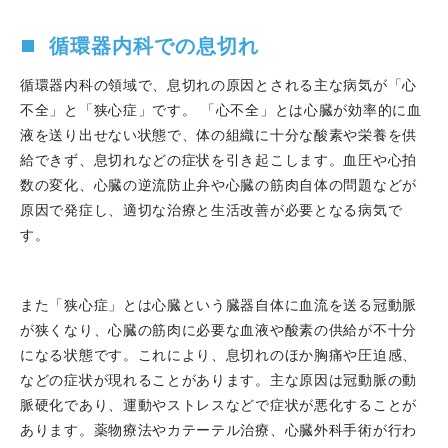
2024.01.17
診療支援の一環として、当科の嶋根章部長
が公立豊岡病院にて心房細動のアブレーション治療を行い
循環器内科での息切れ
ました。今後、定期的に担当する予定です。
2024.01.15
令和5年度 はり姫健康講座がアクリエひめ
循環器内科の領域で、息切れの原因とされる主な病気が「心
じで開催され、当科の絹谷洋人医師が講師として参加しま
不全」と「狭心症」です。 「心不全」とは心臓が効率的に血
した。
液を送り出せない状態で、体の組織に十分な酸素や栄養を供
2024.01.13
伝統のある第147回山陽循環器病談話会
給できず、息切れなどの症状を引き起こします。血圧や心拍
を、当院講堂で開催させていただきました。当科からは謝
数の変化、心臓の逆流防止弁や心臓の筋肉自体の問題などが
慎基医師が症例を提示しました。ご参加いただいた先生
原因で発症し、適切な治療と生活改善が必要となる病気で
方、ありがとうございました。
す。
2024.01.12
渡邊信寛先生のImaging reportがCoronary
Artery Disease誌にPublishされました。
2023.12.26
渡邊信寛先生のCase reportがEuropean
また「狭心症」とは心臓という臓器自体に血流を送る冠動脈
Heart Journal -Case Reports-誌にPublishされました。
が狭くなり、心臓の筋肉に必要な血液や酸素の供給が不十分
2023.12.25
当院の新しい試み｢息切れ外来｣を神戸新聞
になる状態です。これにより、息切れのほか胸痛や圧迫感、
でご紹介いただきました。
などの症状が現れることがあります。主な原因は冠動脈の動
2023.12.20
今年の当科のBest指導医とBest研修医の投
脈硬化であり、運動やストレスなどで症状が悪化することが
票を科内で行い、Best指導医/Best Lecturerに舛本慧子医
あります。薬物療法やカテーテル治療、心臓外科手術が行わ