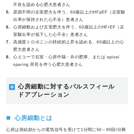
Workshopを開催しました。
不良を認める心肥大患者さん
2025.06.16
モンゴルの先生方をお招きして、PCI症例の
原因不明の左室肥大を伴う、60歳以上のHFpEF（左室駆
検討会 Japan-Mongolia PCI Meetingを開催しました。
出率が保持された心不全）患者さん
2025.06.07
第26回神戸大学循環器内科研修医勉強会
心房細動および左室肥大を伴う、60歳以上のHFrEF（左
で、研修医の今井凛太郎先生が優秀質問病院賞を受賞しま
室駆出率が低下した心不全）患者さん
した。
高感度トロポニンの持続的上昇を認める、60歳以上の心
2025.05.23
大阪府済生会中津病院から名越良治先生に
肥大患者さん
ご来院いただき、OFDI workshopを開催しました。
心エコーで右室・心房中隔・弁の肥厚、または apical
2025.05.15
兵庫県病院薬剤師会西播支部が開催され、
sparing 所見を伴う心肥大患者さん
松尾晃樹医師が特別講演Ｉの演者を務めました。
2025.04.18
当科の活動を2010年11月からblogで公表し
ていますが、別のblogに引っ越ししました。
心房細動に対するパルスフィール
2025.04.18
川合宏哉教授が日本心エコー図学会の名誉
ドアブレーション
会員に推挙されました。
2025.04.01
高谷具史科長が神戸大学大学院医学研究科
循環器高度医療探索学の客員教授に、伊藤光哲部長が客員
心房細動とは
准教授に就任しました。
心房は洞結節からの電気信号を受けて1分間に50～80回/分興
2025.04.01
川合宏哉先生が神戸大学大学院 地域社会