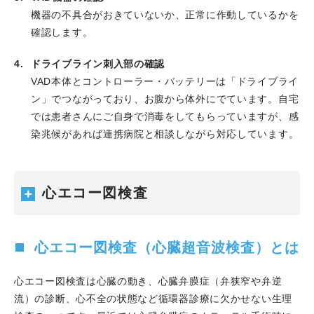
2023.04.04
山本裕之先生のCase reportがCirculation
機器の不具合がおきていないか、正常に作動しているかを
Reports誌にPublishされました。
確認します。
2023.04.01
吉田千晃医師の症例報告が月刊 心臓 4月号
に出版されました。
ドライブライン刺入部の確認
2023.03.27
吉田千晃先生のCase reportがEuropean
VAD本体とコントローラー・バッテリーは「ドライブライ
Heart Journal - Case Reports誌にPublishされました。
ン」でつながっており、お腹から体外にでています。自宅
2023.03.24
髙橋伸幸医師の記事がリビング姫路に掲載
では患者さんにご自身で消毒をしてもらっていますが、感
されました。
染兆候があれば連携病院と相談しながら対応しています。
2023.03.16
舛本慧子先生のCase reportがEuropean
Heart Journal - Case Reports誌にPublishされました。
2023.03.10
松尾晃樹先生のCase reportがJACC:Case
心エコー図検査
Reports誌にPublishされました。
2023.02.26
世界遺産 姫路城マラソン 2023に当科医師2
名が医療サポーターとして参加しました。
心エコー図検査（心臓超音波検査）とは
2023.02.22
綱本浩志先生のCase reportがJournal of
Cardiology Cases誌にPublishされました。
心エコー図検査は心臓の動き、心臓弁膜症（弁狭窄や弁逆
2023.02.19
PCR Tokyo Valves 2023で、舛本慧子医師
流）の診断、心不全の状態など循環器診療に欠かせない生理
がBest Clinical Case Award 最優秀賞を受賞しました。