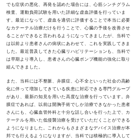
でも症状の悪化、再発を認めた場合には、心筋シンチグラム
2024.10.03
川合宏哉副院長が診療科長研修3の講師を務
検査、運動負荷試験を用いた詳細な虚血評価を行っていま
めました。「人材管理で元気な診療科を作る」
す。最近になって、虚血を適切に評価することで本当に必要
2024.10.01
藤本優菜先生、林友貴先生、前憲和先生、
なカテーテル治療だけを行うことで、心臓の予後を改善させ
石見広大先生が就職しました。
ることができると言われるようになってきましたが、当科で
2024.09.28
Bay area Complex PCI ＆Imaging
は以前より患者さんの病状にあわせて、これを実践してきま
Conference 2024が開催されました。
した。最近普及してきた心臓リハビリテーションも、当科で
高谷具史科長がLive Case 4でオペレーターを務めまし
は早期より導入し、患者さんの心臓ポンプ機能の強化に取り
た。
組んできました。
2024.09.03
当科からも症例をEntryした臨床研究の結果
がEuroIntervention誌にPublishされました。
また、当科には不整脈、弁膜症、心不全といった社会の高齢
2024.09.01
当科も参加した治験 OCEANIC-AFの結果が
化に伴って増加してきている疾患に対応できる専門グループ
ESC 2024で発表され、NEJMにPublishされました。
があり、最新の知見を用いた高度な治療を行っています。弁
2024.09.01
当科も参加した治験 FINEARTS-HFの結果
膜症であれば、以前は開胸手術でしか治療できなかった患者
がESC 2024で発表され、NEJMにPublishされました。
さんにも、心臓血管外科と十分な話し合いを行った上で、カ
2024.08.03
第2回 兵庫ライブデモンストレーションが
テーテルを用いた低侵襲治療を受けていただくことができる
開催され、当科の医師が複数のロールを務めました。
ようになりました。これからもさまざまなデバイス治療が本
⼭本裕之医師がPCIセッション2 ビデオライブで
邦でも行えるようになりますが、当科では積極的に導入して
Operatorを務めました。