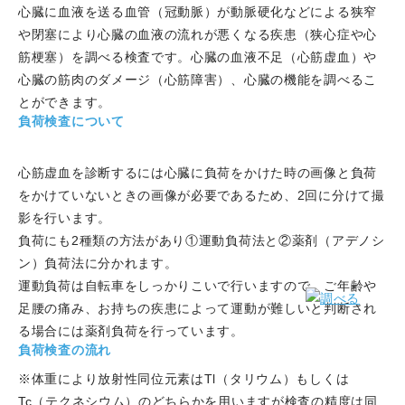
心臓に血液を送る血管（冠動脈）が動脈硬化などによる狭窄
や閉塞により心臓の血液の流れが悪くなる疾患（狭心症や心
筋梗塞）を調べる検査です。心臓の血液不足（心筋虚血）や
心臓の筋肉のダメージ（心筋障害）、心臓の機能を調べるこ
とができます。
負荷検査について
心筋虚血を診断するには心臓に負荷をかけた時の画像と負荷
をかけていないときの画像が必要であるため、2回に分けて撮
影を行います。
負荷にも2種類の方法があり①運動負荷法と②薬剤（アデノシ
ン）負荷法に分かれます。
運動負荷は自転車をしっかりこいで行いますので、ご年齢や
足腰の痛み、お持ちの疾患によって運動が難しいと判断され
る場合には薬剤負荷を行っています。
負荷検査の流れ
※体重により放射性同位元素はTl（タリウム）もしくは
Tc（テクネシウム）のどちらかを用いますが検査の精度は同