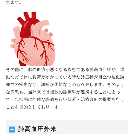
師、Best研修医に富田藍子先生が選出されました。おめで
れます。
とうございます。
2023.12.19
第1回 はり姫ホスピタルコンサートが、病
院棟1階 メディカルモール北側エリアで開催され、当科
の吉田千晃医師がピアノ演奏を担当しました。
2
023.12.16
第136回 日本循環器学会 近畿地方会にて、
舛本慧子医師が、院外心停止に対してECPR を施行した患
者におけるlow-flow time と脳予後の関連について発表し
て、YIA 最優秀賞を受賞しました。
2023.12.14
山本裕之先生のCase reportがEuropean
その他に、肺の血流が悪くなる疾患である肺高血圧症や、運
Heart Journal Case Reports誌にPublishされました。
動などで体に負荷がかかっている時だけ症状が目立つ運動誘
2023.12.14
中野槙介先生のCase reportがEuropean
発性の疾患など、診断が困難なものも存在します。そのよう
Heart Journal-Case Reports誌にPublishされました。
な疾患も、当外来では複数の診療科が連携することによっ
2023.11.28
舛本慧子先生のCase reportがCirculation
て、包括的に的確な評価を行い診断・治療方針の提案を行う
Reports誌にPublishされました。
ことを目的としております。
2023.11.17
Preparation for DCB はり姫流Preparation
の極意、と題してPCI ワークショップを開催しました。
肺高血圧外来
2023.11.04
ストラクチャークラブジャパン ライブデモ