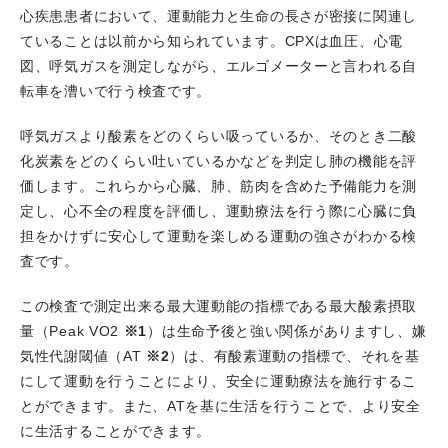
心疾患患者において、運動能力と生命の長さが密接に関連し
2022.09.16
はり姫ライブ（WEB）を開催しました
ていることは以前から知られています。CPXは血圧、心電
（PCI, EVT）。
図、呼気ガスを測定しながら、エルゴメーターと言われる自
2022.09.10
高谷具史科長がBay area Complex PCI &
転車を漕いで行う検査です。
Imaging Conference 2022でOperatorを務めました。
2022.08.22
OBの庄田光彦先生のCase reportがJournal
呼気ガスより酸素をどのくらい吸っているか、そのとき二酸
of Cardiology CasesにPublishされました。
化炭素をどのくらい吐いているかなどを判定し肺の機能を評
2022.08.18
地域医療機関向けはり姫公開講座が開催さ
価します。これらから心臓、肺、筋肉を含めた予備能力を測
れ、松尾晃樹先生が心不全とは？と題し講演しました。
定し、心不全の程度を評価し、運動療法を行う際に心臓に負
2022.08.06
山本裕之先生のImaging reportがEuropean
担をかけずに安心して運動を楽しめる運動の強さがわかる検
Heart JournalにPublishされました。
査です。
この検査で測定出来る最大運動能の指標である最大酸素摂取
量（Peak VO2
※1
）は生命予後と強い関係がありますし、嫌
気性代謝閾値（AT
※2
）は、有酸素運動の指標で、それを基
にして運動を行うことにより、安全に運動療法を施行するこ
とができます。また、ATを基に生活を行うことで、より安全
に生活することができます。