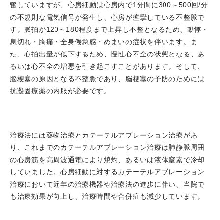
奮していますが、心房細動は心房内で1分間に300～500回/分
医学・健康科学講座 橋渡し科学分野 地域臨床研究支
の不規則な電気信号が発生し、心房が痙攣している不整脈で
援・支援専門員養成部門 の特命教授に就任しました。
す。脈拍が120～180程度まで上昇し不整となるため、動悸・
2025.04.01
嶋根章部長が不整脈センター長に就任しま
息切れ・胸痛・全身倦怠感・めまいの症状を伴います。ま
した。
た、心拍出量が低下するため、慢性心不全の状態となる、あ
2025.04.01
北川達也先生、梶原崇史先生、工藤大周先
るいは心不全の増悪を引き起こすことがあります。そして、
生、岩本直樹先生が就職しました。
脳梗塞の原因となる不整脈であり、脳梗塞の予防のためには
2025.03.25
宇城沙恵医師の兵庫県立淡路医療センター
抗凝固療薬の内服が必要です。
での研究が、Circulation Journal誌にPublishされまし
た。
2025.03.19
「ハローはり姫」に大西哲存部長が登壇し
て、超音波センターについてお話しました。
治療法には薬物治療とカテーテルアブレーション治療があ
2025.03.14
KCJL 2025が開催され、高谷具史科長が三
り、これまでのカテーテルアブレーション治療は肺静脈周囲
田市民病院にてFocus Live1でPCI オペレーターを務めま
の心房筋を高周波通電により焼灼、あるいは液体窒素で冷却
した。
していました。心房細動に対するカテーテルアブレーション
2025.03.07
令和6年度下期 病院局職員表彰（個人部
治療において近年の治療機器や治療法の進歩に伴い、当院で
門）として、嶋根章部長が表彰されました。
も治療効果が向上し、治療時間や合併症も減少しています。
2025.03.04
雑誌「心エコー 特集：前心不全（pre-
HF）に心エコーで迫る Vol.26 No.3」に、市川靖士先生