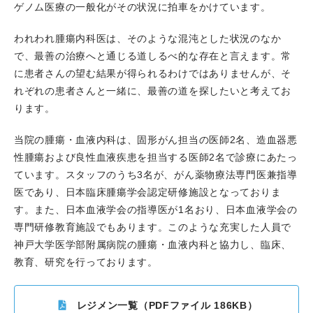
ゲノム医療の一般化がその状況に拍車をかけています。
われわれ腫瘍内科医は、そのような混沌とした状況のなか
で、最善の治療へと通じる道しるべ的な存在と言えます。常
に患者さんの望む結果が得られるわけではありませんが、そ
れぞれの患者さんと一緒に、最善の道を探したいと考えてお
ります。
当院の腫瘍・血液内科は、固形がん担当の医師2名、造血器悪
性腫瘍および良性血液疾患を担当する医師2名で診療にあたっ
ています。スタッフのうち3名が、がん薬物療法専門医兼指導
医であり、日本臨床腫瘍学会認定研修施設となっておりま
す。また、日本血液学会の指導医が1名おり、日本血液学会の
専門研修教育施設でもあります。このような充実した人員で
神戸大学医学部附属病院の腫瘍・血液内科と協力し、臨床、
教育、研究を行っております。
レジメン一覧（PDFファイル 186KB）