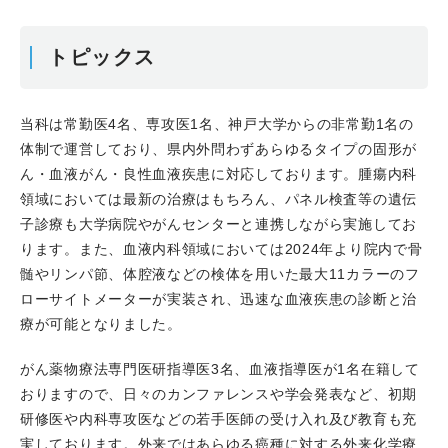
トピックス
当科は常勤医4名、専攻医1名、神戸大学からの非常勤1名の
体制で運営しており、県内外問わずあらゆるタイプの固形が
ん・血液がん・良性血液疾患に対応しております。腫瘍内科
領域においては最新の治療はもちろん、パネル検査等の遺伝
子診療も大学病院やがんセンターと連携しながら実施してお
ります。また、血液内科領域においては2024年より院内で骨
髄やリンパ節、体腔液などの検体を用いた最大11カラーのフ
ローサイトメーターが実装され、迅速な血液疾患の診断と治
療が可能となりました。
がん薬物療法専門医研指導医3名、血液指導医が1名在籍して
おりますので、日々のカンファレンスや学会発表など、初期
研修医や内科専攻医などの若手医師の受け入れ及び教育も充
実しております。外来ではあらゆる癌種に対する外来化学療