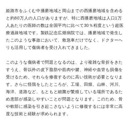
姫路市をふくむ中播磨地域と岡山までの西播磨地域を含める
と約80万人の人口がありますが、特に西播磨地域は人口1万
人あたりの医師の数は全国平均に比べて30％程度という超医
療過疎地域です。製鉄記念広畑病院では、播磨地域で発生し
たこのような事故において、救急車だけでなく、ドクターヘ
リも活用して傷病者を受け入れてきました。
このような傷病者で問題となるのは、より複雑な骨折をきた
すうえ、骨以外の皮下脂肪や筋肉や腱、神経や血管も損傷を
受けるため、それらを修復するのに高い技術が必要となりま
す。さらに怪我をしたところが、工場、田畑、山林、河川、
海洋、道路など、もともと細菌が繁殖している場所であるた
め患部が感染しやすいことが問題となります。このため、骨
や軟部に感染を引き起こさないように修復するには非常に高
度な技術と経験が求められます。