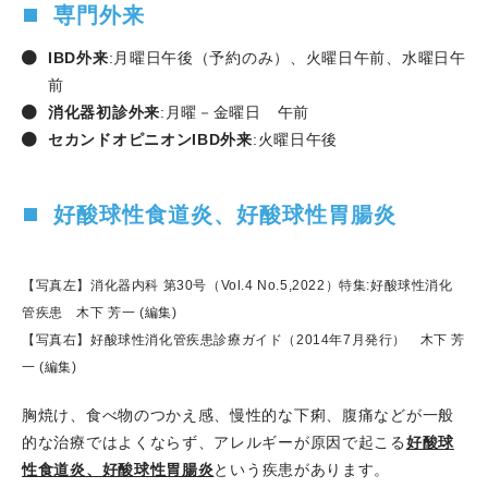
専門外来
IBD
外来
:
月曜日午後（予約のみ）、火曜日午前、水曜日午
前
消化器初診外来
:月曜－金曜日 午前
セカンドオピニオンIBD外来
:火曜日午後
好酸球性食道炎、好酸球性胃腸炎
【写真左】消化器内科 第30号（Vol.4 No.5,2022）特集:好酸球性消化
管疾患 木下 芳一 (編集)
【写真右】好酸球性消化管疾患診療ガイド（2014年7月発行） 木下 芳
一 (編集)
胸焼け、食べ物のつかえ感、慢性的な下痢、腹痛などが一般
的な治療ではよくならず、アレルギーが原因で起こる
好酸球
性食道炎、好酸球性胃腸炎
という疾患があります。