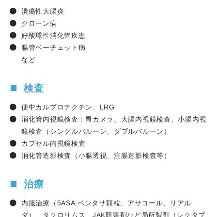
潰瘍性大腸炎
クローン病
好酸球性消化管疾患
腸管ベーチェット病
など
検査
便中カルプロテクチン、
LRG
消化管内視鏡検査：胃カメラ、大腸内視鏡検査、小腸内視
鏡検査（シングルバルーン、ダブルバルーン）
カプセル内視鏡検査
消化管造影検査（小腸透視、注腸造影検査等）
治療
内服治療（
5ASA:
ペンタサ顆粒、アサコール、リアル
ダ）、タクロリムス、
JAK
阻害剤など局所製剤（レクタブ