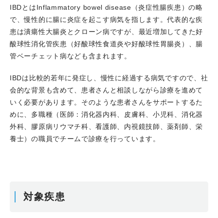
IBDとはInflammatory bowel disease（炎症性腸疾患）の略
で、慢性的に腸に炎症を起こす病気を指します。代表的な疾
患は潰瘍性大腸炎とクローン病ですが、最近増加してきた好
酸球性消化管疾患（好酸球性食道炎や好酸球性胃腸炎）、腸
管ベーチェット病なども含まれます。
IBDは比較的若年に発症し、慢性に経過する病気ですので、社
会的な背景も含めて、患者さんと相談しながら診療を進めて
いく必要があります。そのような患者さんをサポートするた
めに、多職種（医師：消化器内科、皮膚科、小児科、消化器
外科、膠原病リウマチ科、看護師、内視鏡技師、薬剤師、栄
養士）の職員でチームで診療を行っています。
対象疾患