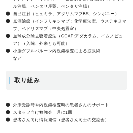
ル注腸、ペンタサ座薬、ペンタサ注腸）
自己注射（ヒュミラ、アダリムマブ
BS
、シンポニー）
点滴治療（インフリキシマブ；化学療法室、ウステキヌマ
ブ、ベドリズマブ：中央処置室）
血球成分除去吸着療法（
GCAP:
アダカラム、イムノピュ
ア）（入院、外来とも可能）
小腸ダブルバルーン内視鏡検査による拡張術
など
取り組み
外来受診時や内視鏡検査時の患者さんのサポート
スタッフ向け勉強会 月に1回
患者さん向け情報発信（患者さん同士の交流会）