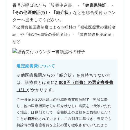
番号が呼ばれたら「診察申込書」
・
「健康保険証」・
｢その他医療証(*)｣・「紹介状」
などを総合受付カウン
ターへ提出してください。
(*)公費負担医療制度による市町村の「福祉医療費の受給者
証」や「特定疾患等の受給者証」・「限度額適用認定証」
など
選定療養費について
※他医療機関からの「紹介状」をお持ちでない方
は、診療費とは別に
7,000円（自費）の選定療養費
（*）
がかかります。
(*)
一般病床200床以上の地域医療支援病院で「初診に際
し、他の医療機関からの
紹介状なしに当院をご受診いただ
く場合
」は原則として
一定額以上の金額をご負担いただく
ことが
義務化
されています。この制度に基づき、当院でも
初診時の選定療養費を上記の通り徴収させていただきま