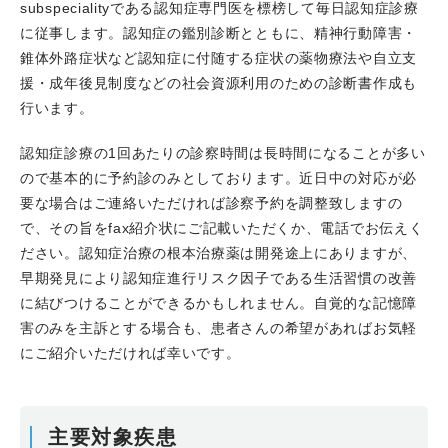
subspecialityである認知症専門医を標榜して毎日認知症診療
に従事します。認知症の鑑別診断とともに、精神行動障害・
錐体外路症状など認知症に付随する症状の薬物療法や自立支
援・成年後見制度などの社会資源利用のための診断書作成も
行います。
認知症診療の1回あたりの診察時間は長時間になることが多い
ので基本的に予約診のみとしております。近日中の対応が必
要な場合はご連絡いただければ診察予約を調整致しますの
で、その旨をfax紹介状にご記載いただくか、電話でお伝えく
ださい。認知症治療の根本治療薬は開発途上にありますが、
早期発見により認知症進行リスク因子である生活習慣の改善
に結びつけることができるかもしれません。自覚的な記憶障
害のみを主訴とする場合も、患者さんの希望があればお気軽
にご紹介いただければ幸いです。
主要対象疾患