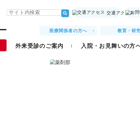
交通アクセス
医療関係者の方へ
教育・研
外来受診のご案内
入院・お見舞いの方
相談窓口・その他
当院について
権利・
病室のご案内
診療科
面会・お見舞いについて
部門
緩和ケア病棟の入院について
がん相談支援センター
病院概要
患者さんの
患者相談窓口
基本理念・基本方針
こどもの患
かかりつけ医とは
基本計画
輸血拒否の
よくある質問
院長あいさつ
意思決定支
医療費後払いサービス
当院の取り組み（特徴）
臨床倫理指