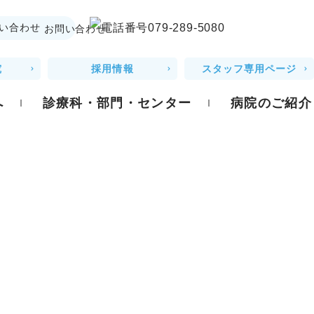
お問い合わせ
究
採用情報
スタッフ専用ページ
へ
診療科・部門・センター
病院のご紹介
安全について
掲示事項
センター
権利・義務憲章
医療機関の承認・指定状況
者さんの権利
病院機能評価
対応について
病院指標
援について
厚生労働大臣の定める掲示事項
医療従事者の負担軽減及び処遇
針
改善