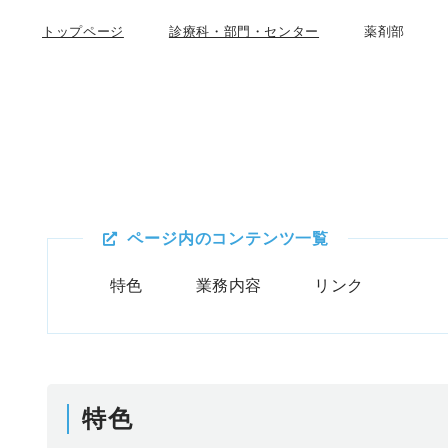
航外来
トップページ
診療科・部門・センター
薬剤部
り姫でお産をしませんか？
護外来
ページ内のコンテンツ一覧
特色
業務内容
リンク
特色