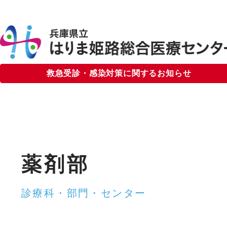
救急受診・感染対策に関するお知らせ
受診について
手続きについて
入院中の生活について
患者相談窓口
来担当医表
診断書・証明書について
めて受診される方へ
院外処方箋について
薬剤部
診で受診される方へ
マイナ保険証について
カンドオピニオン外来
医療情報提供について
診療科・部門・センター
次検査予約
連携医療機関検索