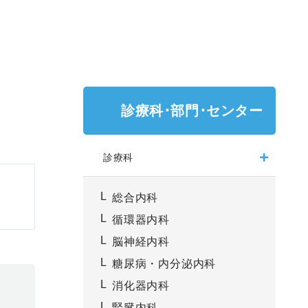
ための指針
臨床研修評価（JCEP)
策のための指針
広報について
のご案内
診療科･部門･センター
載
診療科
総合内科
いて
循環器内科
脳神経内科
糖尿病・内分泌内科
消化器内科
腎臓内科