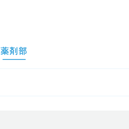
建物概要
医療安全の
院内感染対
ご利用について
講座・
フロアマップ
講座・研修
薬剤部
バリアフリー情報
公式SNS
院内フリーWi-Fi
メディア掲
患者さんからのご意見
広報紙
ご寄附につ