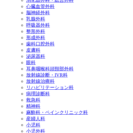
消化器外科・総合外科
心臓血管外科
脳神経外科
乳腺外科
呼吸器外科
整形外科
形成外科
歯科口腔外科
皮膚科
泌尿器科
眼科
耳鼻咽喉科頭頸部外科
放射線診断・IVR科
放射線治療科
リハビリテーション科
病理診断科
救急科
精神科
麻酔科・ペインクリニック科
産婦人科
小児科
小児外科