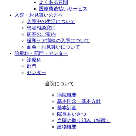
よくある質問
医療費後払いサービス
入院・お見舞いの方へ
入院中の生活について
患者相談窓口
病室のご案内
緩和ケア病棟の入院について
面会・お見舞いについて
診療科・部門・センター
診療科
部門
センター
当院について
病院概要
基本理念・基本方針
基本計画
院長あいさつ
当院の取り組み（特徴）
建物概要