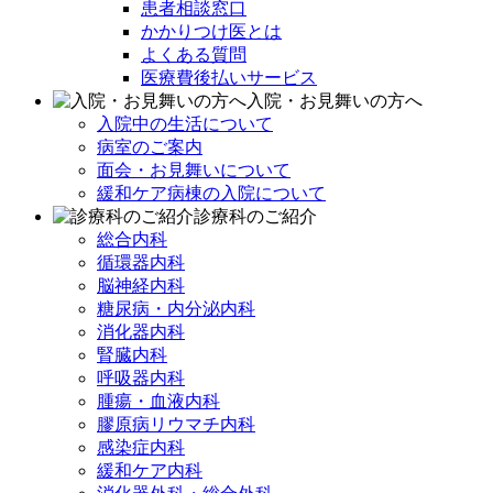
患者相談窓口
かかりつけ医とは
よくある質問
医療費後払いサービス
入院・お見舞いの方へ
入院中の生活について
病室のご案内
面会・お見舞いについて
緩和ケア病棟の入院について
診療科のご紹介
総合内科
循環器内科
脳神経内科
糖尿病・内分泌内科
消化器内科
腎臓内科
呼吸器内科
腫瘍・血液内科
膠原病リウマチ内科
感染症内科
緩和ケア内科