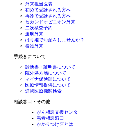
外来担当医表
初めて受診される方へ
再診で受診される方へ
セカンドオピニオン外来
二次検査予約
渡航外来
はり姫でお産をしませんか？
看護外来
手続きについて
診断書・証明書について
院外処方箋について
マイナ保険証について
医療情報提供について
連携医療機関検索
相談窓口・その他
がん相談支援センター
患者相談窓口
かかりつけ医とは