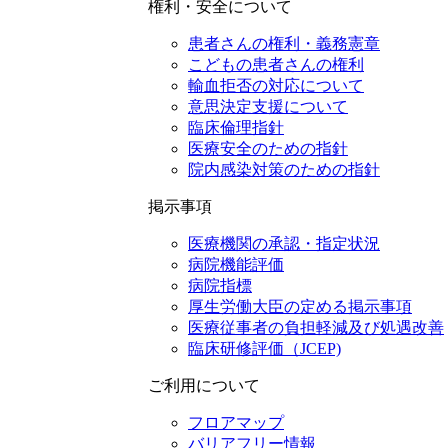
権利・安全について
患者さんの権利・義務憲章
こどもの患者さんの権利
輸血拒否の対応について
意思決定支援について
臨床倫理指針
医療安全のための指針
院内感染対策のための指針
掲示事項
医療機関の承認・指定状況
病院機能評価
病院指標
厚生労働大臣の定める掲示事項
医療従事者の負担軽減及び処遇改善
臨床研修評価（JCEP)
ご利用について
フロアマップ
バリアフリー情報