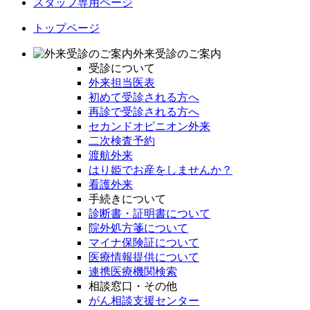
スタッフ専用ページ
トップページ
外来受診のご案内
受診について
外来担当医表
初めて受診される方へ
再診で受診される方へ
セカンドオピニオン外来
二次検査予約
渡航外来
はり姫でお産をしませんか？
看護外来
手続きについて
診断書・証明書について
院外処方箋について
マイナ保険証について
医療情報提供について
連携医療機関検索
相談窓口・その他
がん相談支援センター