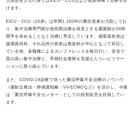
入院患者さんの多くはEICU・CCUおよび救急病棟で治療を受
けます。
EICU・CCU（20床）は年間1,100件の重症患者が入院してお
り、集中治療専門医や急性期治療を得意とする看護師が24時
間手を休めることなく治療に専念しています。循環器疾患は
循環器内科、それ以外の疾患は救急科が中心となって対応し
ている他、多職種によるカンファレンスを毎日行い、安全で
質の高い集中治療と、早期社会復帰を見据えたリハビリテー
ションに取り組んでいます。
また、COVID-19診療で培った重症呼吸不全治療のノウハウ
（腹臥位療法・肺保護戦略・VV-ECMOなど）を活かし、今後
は「重症呼吸不全センター」としての役割拡充を目指してい
ます。