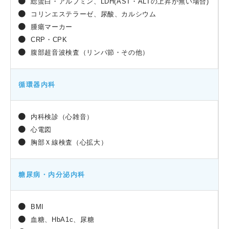
総蛋白・アルブミン、LDH(AST・ALTの上昇が無い場合)
コリンエステラーゼ、尿酸、カルシウム
腫瘍マーカー
CRP・CPK
腹部超音波検査（リンパ節・その他）
循環器内科
内科検診（心雑音）
心電図
胸部Ｘ線検査（心拡大）
糖尿病・内分泌内科
BMI
血糖、HbA1c、尿糖