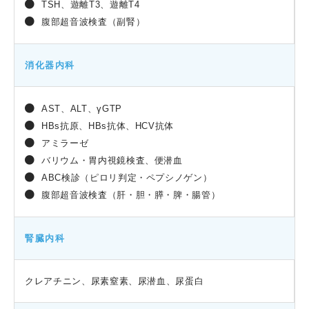
TSH、遊離T3、遊離T4
腹部超音波検査（副腎）
消化器内科
AST、ALT、γGTP
HBs抗原、HBs抗体、HCV抗体
アミラーゼ
バリウム・胃内視鏡検査、便潜血
ABC検診（ピロリ判定・ペプシノゲン）
腹部超音波検査（肝・胆・膵・脾・腸管）
腎臓内科
クレアチニン、尿素窒素、尿潜血、尿蛋白