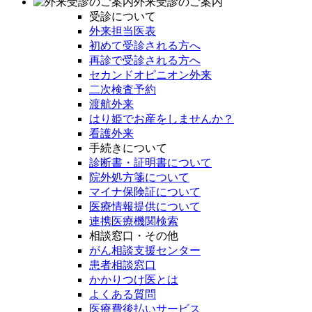
外来受診のご案内
受診について
外来担当医表
初めて受診される方へ
再診で受診される方へ
セカンドオピニオン外来
二次検査予約
渡航外来
はり姫でお産をしませんか？
看護外来
手続きについて
診断書・証明書について
院外処方箋について
マイナ保険証について
医療情報提供について
連携医療機関検索
相談窓口・その他
がん相談支援センター
患者相談窓口
かかりつけ医とは
よくある質問
医療費後払いサービス