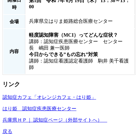
第1回 令和 7年 6月 19日（木） 13：30～15：
00
時
兵庫県立はりま姫路総合医療センター
会場
軽度認知障害（MCI）ってどんな症状？
講師：認知症疾患医療センター センター
長 嶋田 兼一医師
内容
今日からできる”もの忘れ”対策
講師：認知症看護認定看護師 駒井 美千看護
師
リンク
認知症カフェ「オレンジカフェ・はり姫」
はり姫 認知症疾患医療センター
兵庫県ＨＰ｜ 認知症ページ（外部サイトへ）
戻る