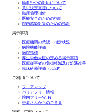
輸血拒否の対応について
意思決定支援について
臨床倫理指針
医療安全のための指針
院内感染対策のための指針
掲示事項
医療機関の承認・指定状況
病院機能評価
病院指標
厚生労働大臣の定める掲示事項
医療従事者の負担軽減及び処遇改善
臨床研修評価（JCEP)
ご利用について
フロアマップ
バリアフリー情報
院内フリーWi-Fi
患者さんからのご意見
講座・広報について