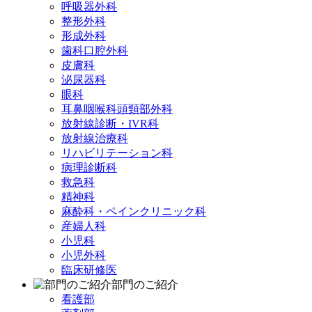
呼吸器外科
整形外科
形成外科
歯科口腔外科
皮膚科
泌尿器科
眼科
耳鼻咽喉科頭頸部外科
放射線診断・IVR科
放射線治療科
リハビリテーション科
病理診断科
救急科
精神科
麻酔科・ペインクリニック科
産婦人科
小児科
小児外科
臨床研修医
部門のご紹介
看護部