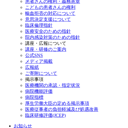
患者さんの権利・義務憲章
こどもの患者さんの権利
輸血拒否の対応について
意思決定支援について
臨床倫理指針
医療安全のための指針
院内感染対策のための指針
講座・広報について
講座・研修のご案内
公式SNS
メディア掲載
広報紙
ご寄附について
掲示事項
医療機関の承認・指定状況
病院機能評価
病院指標
厚生労働大臣の定める掲示事項
医療従事者の負担軽減及び処遇改善
臨床研修評価(JCEP)
お知らせ