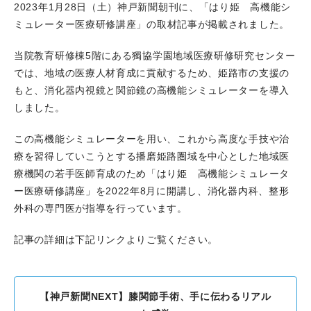
2023年1月28日（土）神戸新聞朝刊に、
「はり姫 高機能シ
ミュレーター医療研修講座」
の取材記事が掲載されました。
当院教育研修棟5階にある
獨協学園地域医療研修研究センター
では、地域の医療人材育成に貢献するため、姫路市の支援の
もと、消化器内視鏡と関節鏡の高機能シミュレーターを導入
しました。
この高機能シミュレーターを用い、これから高度な手技や治
療を習得していこうとする播磨姫路圏域を中心とした地域医
療機関の若手医師育成のため「はり姫 高機能シミュレータ
ー医療研修講座」を2022年8月に開講し、消化器内科、整形
外科の専門医が指導を行っています。
記事の詳細は下記リンクよりご覧ください。
【神戸新聞NEXT】膝関節手術、手に伝わるリアル