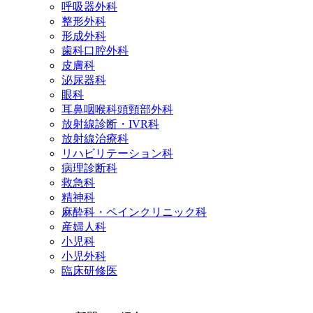
呼吸器外科
整形外科
形成外科
歯科口腔外科
皮膚科
泌尿器科
眼科
耳鼻咽喉科頭頸部外科
放射線診断・IVR科
放射線治療科
リハビリテーション科
病理診断科
救急科
精神科
麻酔科・ペインクリニック科
産婦人科
小児科
小児外科
臨床研修医