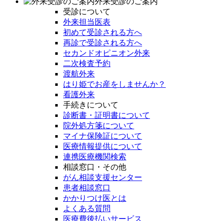
外来受診のご案内
受診について
外来担当医表
初めて受診される方へ
再診で受診される方へ
セカンドオピニオン外来
二次検査予約
渡航外来
はり姫でお産をしませんか？
看護外来
手続きについて
診断書・証明書について
院外処方箋について
マイナ保険証について
医療情報提供について
連携医療機関検索
相談窓口・その他
がん相談支援センター
患者相談窓口
かかりつけ医とは
よくある質問
医療費後払いサービス