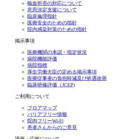
輸血拒否の対応について
意思決定支援について
臨床倫理指針
医療安全のための指針
院内感染対策のための指針
掲示事項
医療機関の承認・指定状況
病院機能評価
病院指標
厚生労働大臣の定める掲示事項
医療従事者の負担軽減及び処遇改善
臨床研修評価（JCEP)
ご利用について
フロアマップ
バリアフリー情報
院内フリーWi-Fi
患者さんからのご意見
講座・広報について