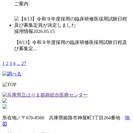
ご案内
採用情報
2026.05.15
【8/13】令和９年度採用の臨床研修医採用試験日程及
び募集定...
1
2
3
4
...
27
所在地／〒670-8560 兵庫県姫路市神屋町3丁目264番地
地
図