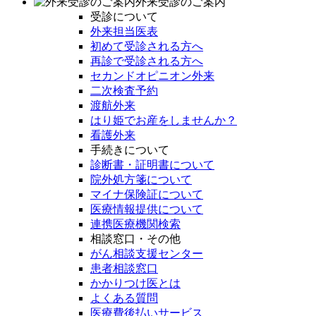
外来受診のご案内
受診について
外来担当医表
初めて受診される方へ
再診で受診される方へ
セカンドオピニオン外来
二次検査予約
渡航外来
はり姫でお産をしませんか？
看護外来
手続きについて
診断書・証明書について
院外処方箋について
マイナ保険証について
医療情報提供について
連携医療機関検索
相談窓口・その他
がん相談支援センター
患者相談窓口
かかりつけ医とは
よくある質問
医療費後払いサービス