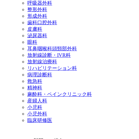
呼吸器外科
整形外科
形成外科
歯科口腔外科
皮膚科
泌尿器科
眼科
耳鼻咽喉科頭頸部外科
放射線診断・IVR科
放射線治療科
リハビリテーション科
病理診断科
救急科
精神科
麻酔科・ペインクリニック科
産婦人科
小児科
小児外科
臨床研修医