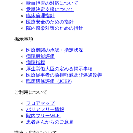
輸血拒否の対応について
意思決定支援について
臨床倫理指針
医療安全のための指針
院内感染対策のための指針
掲示事項
医療機関の承認・指定状況
病院機能評価
病院指標
厚生労働大臣の定める掲示事項
医療従事者の負担軽減及び処遇改善
臨床研修評価（JCEP)
ご利用について
フロアマップ
バリアフリー情報
院内フリーWi-Fi
患者さんからのご意見
講座・広報について