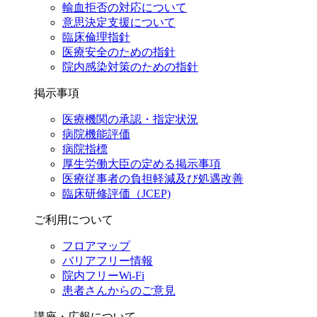
輸血拒否の対応について
意思決定支援について
臨床倫理指針
医療安全のための指針
院内感染対策のための指針
掲示事項
医療機関の承認・指定状況
病院機能評価
病院指標
厚生労働大臣の定める掲示事項
医療従事者の負担軽減及び処遇改善
臨床研修評価（JCEP)
ご利用について
フロアマップ
バリアフリー情報
院内フリーWi-Fi
患者さんからのご意見
講座・広報について