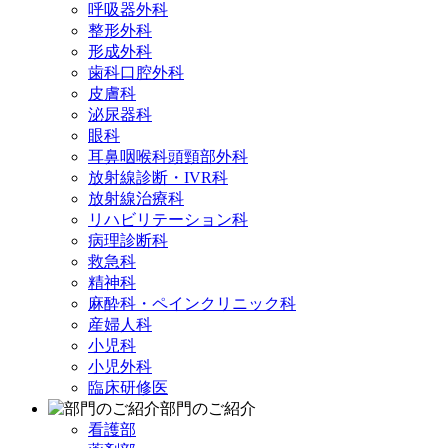
呼吸器外科
整形外科
形成外科
歯科口腔外科
皮膚科
泌尿器科
眼科
耳鼻咽喉科頭頸部外科
放射線診断・IVR科
放射線治療科
リハビリテーション科
病理診断科
救急科
精神科
麻酔科・ペインクリニック科
産婦人科
小児科
小児外科
臨床研修医
部門のご紹介
看護部