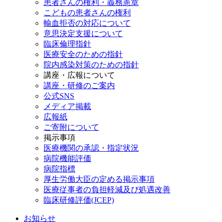
患者さんの権利・義務憲章
こどもの患者さんの権利
輸血拒否の対応について
意思決定支援について
臨床倫理指針
医療安全のための指針
院内感染対策のための指針
講座・広報について
講座・研修のご案内
公式SNS
メディア掲載
広報紙
ご寄附について
掲示事項
医療機関の承認・指定状況
病院機能評価
病院指標
厚生労働大臣の定める掲示事項
医療従事者の負担軽減及び処遇改善
臨床研修評価(JCEP)
お知らせ