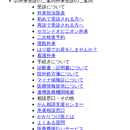
外来受診のご案内
受診について
外来担当医表
初めて受診される方へ
再診で受診される方へ
セカンドオピニオン外来
二次検査予約
渡航外来
はり姫でお産をしませんか？
看護外来
手続きについて
診断書・証明書について
院外処方箋について
マイナ保険証について
医療情報提供について
連携医療機関検索
相談窓口・その他
がん相談支援センター
患者相談窓口
かかりつけ医とは
よくある質問
医療費後払いサービス